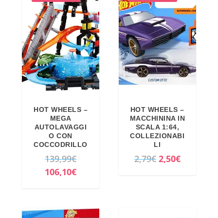
HOT WHEELS –
HOT WHEELS –
MEGA
MACCHININA IN
AUTOLAVAGGI
SCALA 1:64,
O CON
COLLEZIONABI
COCCODRILLO
LI
I
I
I
139,99
€
2,79
€
2,50
€
l
I
l
l
106,10
€
p
l
p
p
r
p
r
r
e
r
e
e