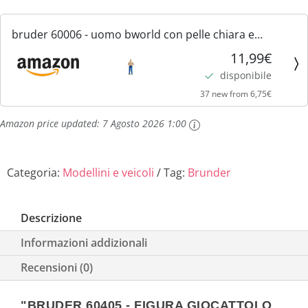
bruder 60006 - uomo bworld con pelle chiara e
pantaloni blu, figura giocattolo, contadino, agricoltore
11,99€
disponibile
37 new from 6,75€
Amazon price updated:
7 Agosto 2026 1:00
Categoria:
Modellini e veicoli
Tag:
Brunder
Descrizione
Informazioni addizionali
Recensioni (0)
"BRUDER 60405 - FIGURA GIOCATTOLO