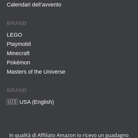
,
€
Calendari dell’avvento
9
.
9
BRAND
€
LEGO
.
Playmobil
Minecraft
Pokémon
Masters of the Universe
BRAND
🇺🇸 USA (English)
In qualità di Affiliato Amazon io ricevo un guadagno