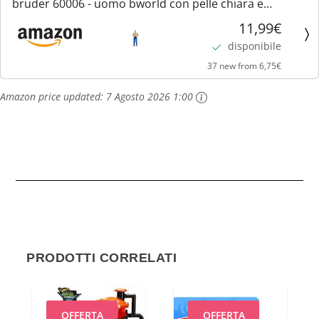
bruder 60006 - uomo bworld con pelle chiara e
pantaloni blu, figura giocattolo, contadino, agricoltore
11,99€
disponibile
37 new from 6,75€
Amazon price updated:
7 Agosto 2026 1:00
PRODOTTI CORRELATI
OFFERTA
OFFERTA