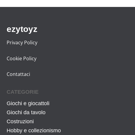
€
7
o
o
.
4
r
a
€
i
t
.
ezytoyz
g
t
i
u
Privacy Policy
n
a
a
l
Cookie Policy
l
e
e
è
Contattaci
e
:
r
1
CATEGORIE
a
5
Giochi e giocattoli
:
9
1
,
Giochi da tavolo
6
9
Costruzioni
4
9
Hobby e collezionismo