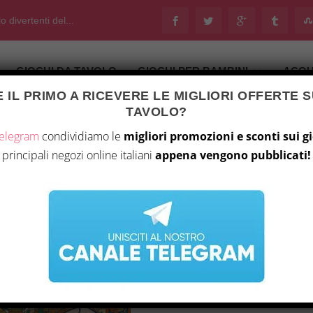
o divertenti del...
GIOCHI DA TAVOLO
GIOCHI PER BAMBINI
ACQU
 IL PRIMO A RICEVERE LE MIGLIORI OFFERTE S
tà
/
Giochi da tavolo
/ Cattedrale Rossa – Gioco degli Appalta
TAVOLO?
Telegram
condividiamo le
migliori promozioni e sconti sui g
principali negozi online italiani
appena vengono pubblicati!
CATTEDRALE ROSSA
24,99
€
ACQUISTA S
CATTEDRALE ROSSA 