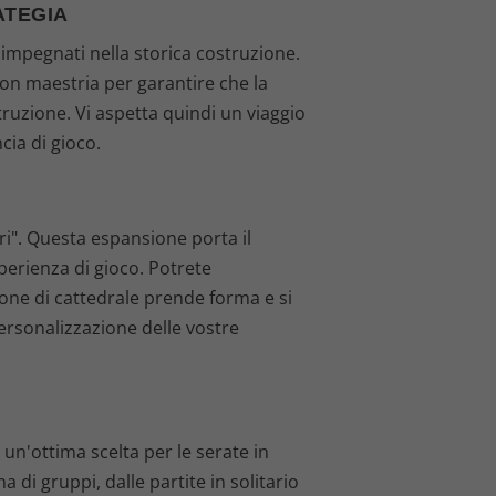
ATEGIA
 impegnati nella storica costruzione.
con maestria per garantire che la
truzione. Vi aspetta quindi un viaggio
cia di gioco.
ri". Questa espansione porta il
erienza di gioco. Potrete
ione di cattedrale prende forma e si
ersonalizzazione delle vostre
 un'ottima scelta per le serate in
 di gruppi, dalle partite in solitario