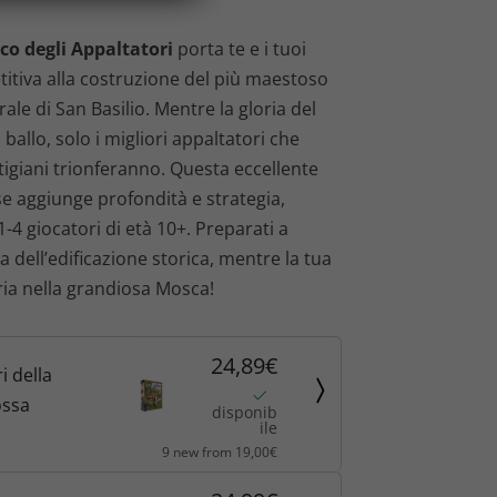
oco degli Appaltatori
porta te e i tuoi
itiva alla costruzione del più maestoso
le di San Basilio. Mentre la gloria del
allo, solo i migliori appaltatori che
rtigiani trionferanno. Questa eccellente
e aggiunge profondità e strategia,
-4 giocatori di età 10+. Preparati a
da dell’edificazione storica, mentre la tua
ria nella grandiosa Mosca!
24,89€
i della
ossa
disponib
ile
9 new from 19,00€