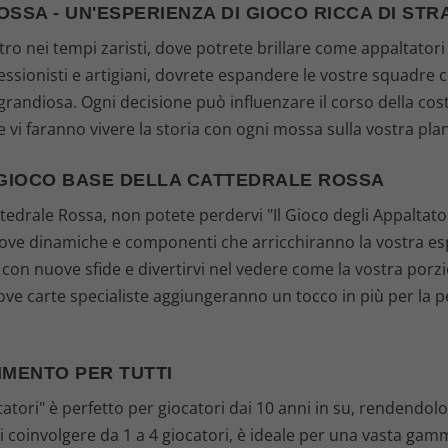
SSA - UN'ESPERIENZA DI GIOCO RICCA DI STR
tro nei tempi zaristi, dove potrete brillare come appaltatori
fessionisti e artigiani, dovrete espandere le vostre squadre 
 grandiosa. Ogni decisione può influenzare il corso della cos
he vi faranno vivere la storia con ogni mossa sulla vostra plan
GIOCO BASE DELLA CATTEDRALE ROSSA
ttedrale Rossa, non potete perdervi "Il Gioco degli Appaltato
ove dinamiche e componenti che arricchiranno la vostra esp
 con nuove sfide e divertirvi nel vedere come la vostra porz
ove carte specialiste aggiungeranno un tocco in più per la p
TIMENTO PER TUTTI
tatori" è perfetto per giocatori dai 10 anni in su, rendendolo
di coinvolgere da 1 a 4 giocatori, è ideale per una vasta gamma