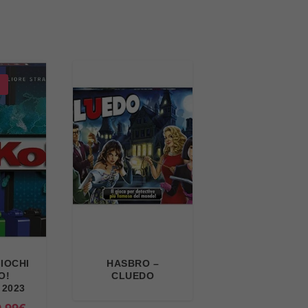
GIOCHI
HASBRO –
O!
CLUEDO
 2023
I
,99
€