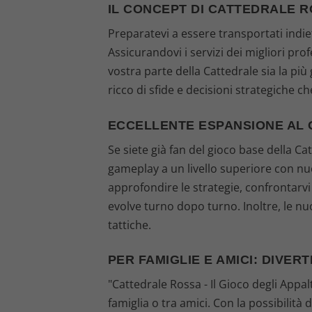
IL CONCEPT DI CATTEDRALE RO
Preparatevi a essere transportati indie
Assicurandovi i servizi dei migliori pro
vostra parte della Cattedrale sia la più
ricco di sfide e decisioni strategiche c
ECCELLENTE ESPANSIONE AL 
Se siete già fan del gioco base della Ca
gameplay a un livello superiore con nu
approfondire le strategie, confrontarvi
evolve turno dopo turno. Inoltre, le nu
tattiche.
PER FAMIGLIE E AMICI: DIVER
"Cattedrale Rossa - Il Gioco degli Appal
famiglia o tra amici. Con la possibilità 