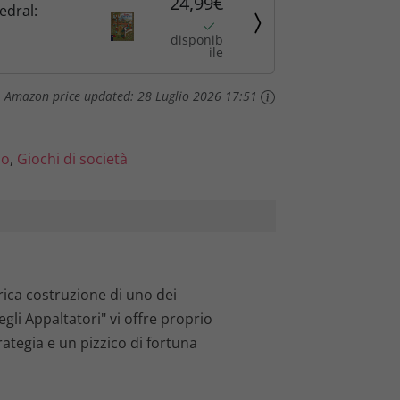
24,99€
edral:
disponib
ile
Amazon price updated:
28 Luglio 2026 17:51
lo
,
Giochi di società
rica costruzione di uno dei
gli Appaltatori" vi offre proprio
ategia e un pizzico di fortuna