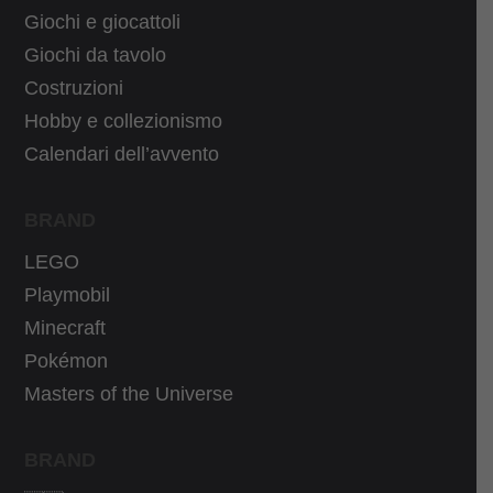
Giochi e giocattoli
:
,
3
9
Giochi da tavolo
1
0
Costruzioni
,
€
Hobby e collezionismo
9
.
Calendari dell’avvento
9
€
BRAND
.
LEGO
Playmobil
Minecraft
Pokémon
Masters of the Universe
BRAND