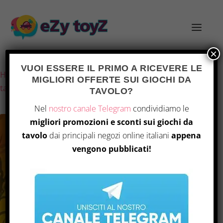
×
Ultimo aggiornamento il 14 Luglio 2026 4:28
VUOI ESSERE IL PRIMO A RICEVERE LE
Home
/
Giochi e giocattoli
/
Giochi di società
/
Giochi da
MIGLIORI OFFERTE SUI GIOCHI DA
tavolo
/ “Claim Reinforcements: Maps”
TAVOLO?
Nel
nostro canale Telegram
condividiamo le
migliori promozioni e sconti sui giochi da
tavolo
dai principali negozi online italiani
appena
vengono pubblicati!