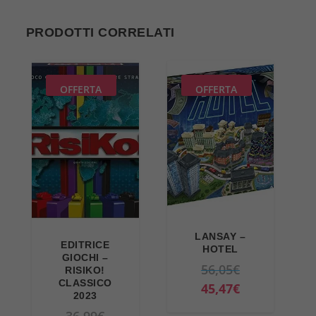
PRODOTTI CORRELATI
OFFERTA
OFFERTA
LANSAY –
EDITRICE
HOTEL
GIOCHI –
I
56,05
€
RISIKO!
CLASSICO
l
I
45,47
€
2023
p
l
I