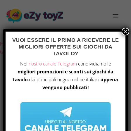
×
Ultimo aggiornamento il 28 Luglio 2026 15:20
VUOI ESSERE IL PRIMO A RICEVERE LE
Home
/
Giochi e giocattoli
/
Giochi di società
/
Giochi da
MIGLIORI OFFERTE SUI GIOCHI DA
tavolo
/ Clementoni – Ce L’Ho Gioco Tascabile
TAVOLO?
Nel
nostro canale Telegram
condividiamo le
migliori promozioni e sconti sui giochi da
OFFERTA
tavolo
dai principali negozi online italiani
appena
vengono pubblicati!