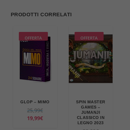
PRODOTTI CORRELATI
OFFERTA
OFFERTA
GLOP – MIMO
SPIN MASTER
GAMES –
I
25,99
€
JUMANJI
l
I
19,99
€
CLASSICO IN
LEGNO 2023
p
l