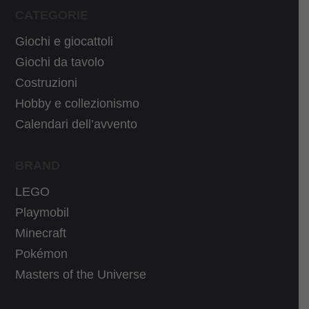
r
1
CATEGORIE
a
5
Giochi e giocattoli
:
,
Giochi da tavolo
2
9
Costruzioni
4
9
Hobby e collezionismo
,
€
9
.
Calendari dell’avvento
9
€
BRAND
.
LEGO
Playmobil
Minecraft
Pokémon
Masters of the Universe