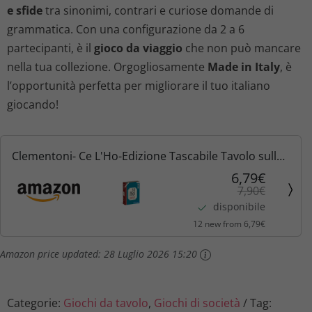
e sfide
tra sinonimi, contrari e curiose domande di
i
t
grammatica. Con una configurazione da 2 a 6
partecipanti, è il
gioco da viaggio
che non può mancare
g
u
nella tua collezione. Orgogliosamente
Made in Italy
, è
l’opportunità perfetta per migliorare il tuo italiano
i
a
giocando!
n
l
a
e
Clementoni- Ce L'Ho-Edizione Tascabile Tavolo sulla
Lingua Italiana, Gioco di società Adulti, 2-6 Giocatori-
6,79€
l
è
7,90€
Made in Italy, Colore, 16773
disponibile
e
:
12 new from 6,79€
e
6
Amazon price updated:
28 Luglio 2026 15:20
r
,
a
7
Categorie:
Giochi da tavolo
,
Giochi di società
Tag: