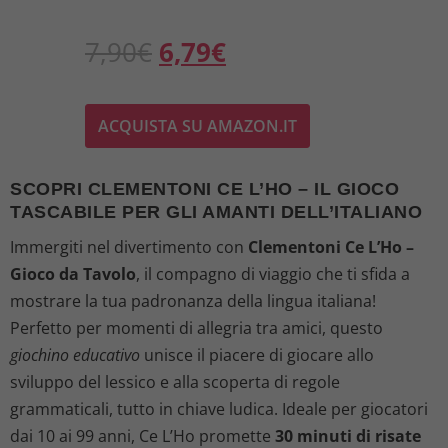
I
I
7,90
€
6,79
€
l
l
ACQUISTA SU AMAZON.IT
p
p
r
r
SCOPRI CLEMENTONI CE L’HO – IL GIOCO
TASCABILE PER GLI AMANTI DELL’ITALIANO
e
e
Immergiti nel divertimento con
Clementoni Ce L’Ho –
z
z
Gioco da Tavolo
, il compagno di viaggio che ti sfida a
mostrare la tua padronanza della lingua italiana!
z
z
Perfetto per momenti di allegria tra amici, questo
o
o
giochino educativo
unisce il piacere di giocare allo
sviluppo del lessico e alla scoperta di regole
o
a
grammaticali, tutto in chiave ludica. Ideale per giocatori
dai 10 ai 99 anni, Ce L’Ho promette
30 minuti di risate
r
t