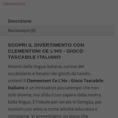
Clementoni
:
9
7
€
Descrizione
Recensioni (0)
,
.
9
SCOPRI IL DIVERTIMENTO CON
CLEMENTONI CE L'HO - GIOCO
0
TASCABILE ITALIANO
€
Amanti della lingua italiana, curiosi del
vocabolario e fanatici dei giochi da tavolo,
.
unitevi! Il
Clementoni Ce L'Ho - Gioco Tascabile
Italiano
è un innovativo passatempo che non
solo diverte, ma sfida il tuo sapere della nostra
bella lingua. È l'ideale per serate in famiglia, per
riunioni con amici e come attività educativa e
stimolante. Vi presentiamo un gioco che