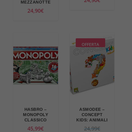
24,90
€
MEZZANOTTE
e
:
:
,
24,90
€
r
3
2
9
a
0
5
9
:
,
,
€
3
5
9
.
9
9
OFFERTA
9
,
€
€
9
.
.
9
€
.
HASBRO –
ASMODEE –
MONOPOLY
CONCEPT
CLASSICO
KIDS: ANIMALI
I
45,99
€
24,99
€