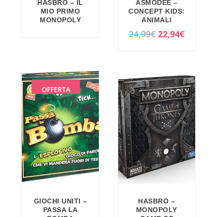
HASBRO – IL
ASMODEE –
n
l
a
e
MIO PRIMO
CONCEPT KIDS:
a
e
MONOPOLY
ANIMALI
l
è
l
è
I
I
24,99
€
22,94
€
e
:
e
:
l
l
e
1
e
2
p
p
r
9
r
8
r
r
a
,
a
,
e
e
:
9
OFFERTA
:
0
z
z
2
9
3
4
z
z
5
€
1
€
o
o
,
.
,
.
o
a
9
9
r
t
9
9
i
t
€
€
g
u
.
.
i
a
GIOCHI UNITI –
HASBRO –
n
l
PASSA LA
MONOPOLY
a
e