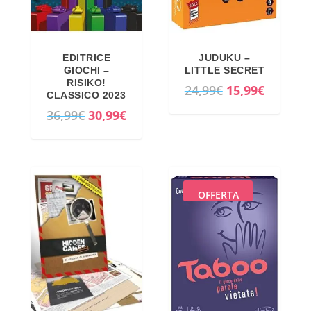
EDITRICE
JUDUKU –
GIOCHI –
LITTLE SECRET
RISIKO!
I
I
24,99
€
15,99
€
CLASSICO 2023
l
l
I
I
36,99
€
30,99
€
p
p
l
l
r
r
p
p
e
e
r
r
z
z
e
e
OFFERTA
z
z
z
z
o
o
z
z
o
a
o
o
r
t
o
a
i
t
r
t
g
u
i
t