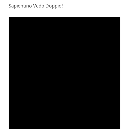
Sapientino Vedo Doppio!