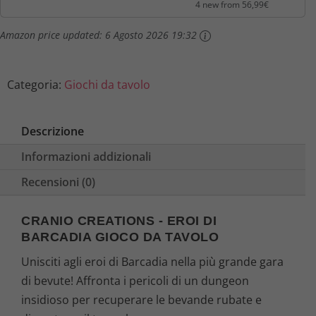
4 new from 56,99€
e
:
Amazon price updated:
6 Agosto 2026 19:32
e
5
r
6
Categoria:
Giochi da tavolo
a
,
Descrizione
:
9
Informazioni addizionali
5
9
Recensioni (0)
9
€
CRANIO CREATIONS - EROI DI
,
.
BARCADIA GIOCO DA TAVOLO
9
Unisciti agli eroi di Barcadia nella più grande gara
di bevute! Affronta i pericoli di un dungeon
9
insidioso per recuperare le bevande rubate e