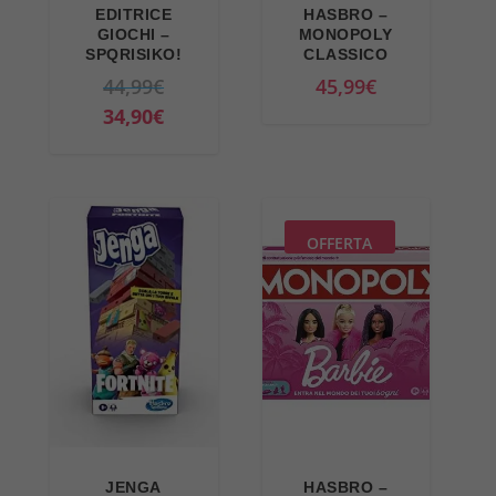
EDITRICE
HASBRO –
GIOCHI –
MONOPOLY
SPQRISIKO!
CLASSICO
I
44,99
€
45,99
€
l
I
34,90
€
p
l
r
p
e
r
z
e
OFFERTA
z
z
o
z
o
o
r
a
i
t
g
t
i
u
n
a
JENGA
HASBRO –