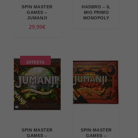
a
l
n
a
SPIN MASTER
HASBRO – IL
l
e
a
l
GAMES –
MIO PRIMO
e
è
JUMANJI
MONOPOLY
l
e
e
:
29,99
€
e
è
r
2
e
:
a
2
r
4
:
,
a
0
3
3
:
,
OFFERTA
3
3
5
3
,
€
4
9
0
.
,
€
0
9
.
€
9
.
€
.
SPIN MASTER
SPIN MASTER
GAMES –
GAMES –