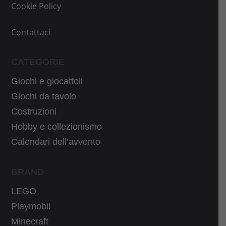
a
l
Cookie Policy
l
e
e
è
Contattaci
e
:
r
3
CATEGORIE
a
0
Giochi e giocattoli
:
,
3
5
Giochi da tavolo
9
9
Costruzioni
,
€
Hobby e collezionismo
9
.
Calendari dell’avvento
9
€
BRAND
.
LEGO
Playmobil
Minecraft