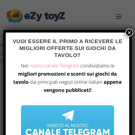
×
Ultimo aggiornamento il 6 Agosto 2026 19:32
VUOI ESSERE IL PRIMO A RICEVERE LE
Home
/
Giochi e giocattoli
/
Giochi di società
/
Giochi da
MIGLIORI OFFERTE SUI GIOCHI DA
tavolo
/ Cranio Creations – Eroi di Barcadia Gioco da
TAVOLO?
Tavolo
Nel
nostro canale Telegram
condividiamo le
migliori promozioni e sconti sui giochi da
tavolo
dai principali negozi online italiani
appena
OFFERTA
vengono pubblicati!