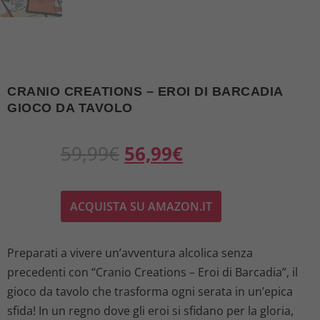
CRANIO CREATIONS – EROI DI BARCADIA
GIOCO DA TAVOLO
I
I
59,99
€
56,99
€
l
l
ACQUISTA SU AMAZON.IT
p
p
r
r
Preparati a vivere un’avventura alcolica senza
precedenti con “Cranio Creations – Eroi di Barcadia”, il
e
e
gioco da tavolo che trasforma ogni serata in un’epica
z
z
sfida! In un regno dove gli eroi si sfidano per la gloria,