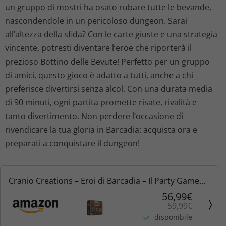
un gruppo di mostri ha osato rubare tutte le bevande,
z
z
nascondendole in un pericoloso dungeon. Sarai
o
o
all’altezza della sfida? Con le carte giuste e una strategia
vincente, potresti diventare l’eroe che riporterà il
o
a
prezioso Bottino delle Bevute! Perfetto per un gruppo
di amici, questo gioco è adatto a tutti, anche a chi
r
t
preferisce divertirsi senza alcol. Con una durata media
i
t
di 90 minuti, ogni partita promette risate, rivalità e
tanto divertimento. Non perdere l’occasione di
g
u
rivendicare la tua gloria in Barcadia: acquista ora e
preparati a conquistare il dungeon!
i
a
n
l
Cranio Creations – Eroi di Barcadia – Il Party Game
a
e
Perfetto per La Vostra Sete di Avventura – Dungeon
56,99€
59,99€
da Costruire, Sfide e Bevute | Edizione Italiana
l
è
disponibile