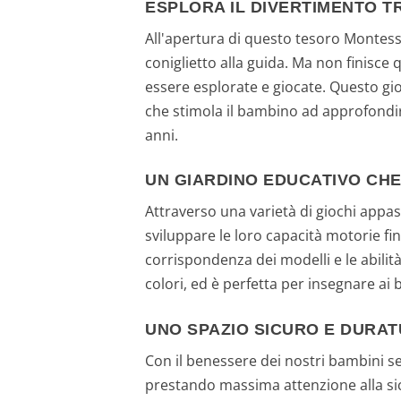
ESPLORA IL DIVERTIMENTO T
All'apertura di questo tesoro Montess
coniglietto alla guida. Ma non finisce q
essere esplorate e giocate. Questo gi
che stimola il bambino ad approfondire 
anni.
UN GIARDINO EDUCATIVO CHE
Attraverso una varietà di giochi appas
sviluppare le loro capacità motorie fin
corrispondenza dei modelli e le abilit
colori, ed è perfetta per insegnare ai
UNO SPAZIO SICURO E DURATU
Con il benessere dei nostri bambini se
prestando massima attenzione alla sicu