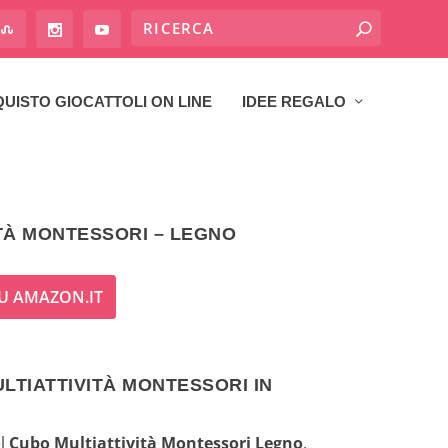
UISTO GIOCATTOLI ON LINE
IDEE REGALO
TÀ MONTESSORI – LEGNO
U AMAZON.IT
ULTIATTIVITÀ MONTESSORI IN
el
Cubo Multiattività Montessori Legno
,