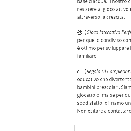
base d’acqua. Il nostro
resistere al gioco attiv
attraverso la crescita.
🥝【
Gioco Interattivo Perf
per quello condiviso con
è ottimo per sviluppare l
familiare.
🍊【
Regalo Di Compleanno
educativo che divertente?
bambini prescolari. Sia
giocattolo, ma se per q
soddisfatto, offriamo un
Non esitare a contattarc