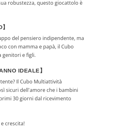
 sua robustezza, questo giocattolo è
TO】
iluppo del pensiero indipendente, ma
gioco con mamma e papà, il Cubo
genitori e figli.
LEANNO IDEALE】
ente? Il Cubo Multiattività
osì sicuri dell'amore che i bambini
primi 30 giorni dal ricevimento
e crescita!