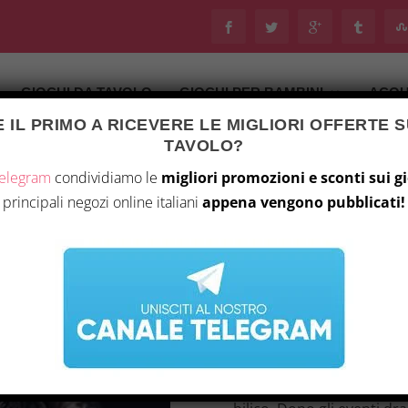
GIOCHI DA TAVOLO
GIOCHI PER BAMBINI
ACQU
 IL PRIMO A RICEVERE LE MIGLIORI OFFERTE S
Ultimo aggiornamento il 6 Agosto 2026 9:58
TAVOLO?
tà
/
Giochi da tavolo
/ Dominanza (Fractured Diamonds Saga 
Telegram
condividiamo le
migliori promozioni e sconti sui g
principali negozi online italiani
appena vengono pubblicati!
DOMINANZA (FRACT
0,99
€
In “Dominanza” (Fracture
raggiunge nuove vette men