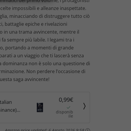
rammatici del primo volume, i protagonisti
celte impossibili e alleanze inaspettate.
glia, minacciando di distruggere tutto ciò
i, battaglie epiche e rivelazioni
no in una trama avvincente, mentre il
fa sempre più labile. I legami tra i
ano, portando a momenti di grande
eparati a un viaggio che ti lascerà senza
la dominanza non è solo una questione di
erminazione. Non perdere l’occasione di
questa saga avvincente!
0,99€
talian
minance)
disponib
ile
ation -
iamonds
Amazon price updated:
6 Agosto 2026 9:58