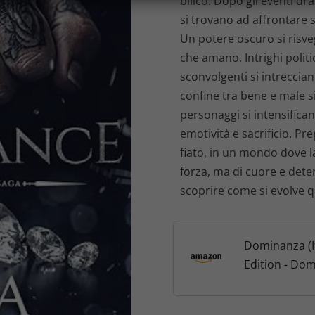
bilico. Dopo gli eventi d
si trovano ad affrontare s
Un potere oscuro si risve
che amano. Intrighi politic
sconvolgenti si intreccia
confine tra bene e male si 
personaggi si intensific
emotività e sacrificio. Pr
fiato, in un mondo dove 
forza, ma di cuore e det
scoprire come si evolve 
Dominanza (I
Edition - Do
(Italian transl
Fractured D