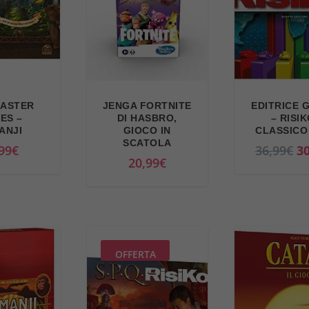
MASTER
JENGA FORTNITE
EDITRICE 
ES –
DI HASBRO,
– RISIK
ANJI
GIOCO IN
CLASSICO
SCATOLA
I
99
€
36,99
€
30
20,99
€
l
p
r
e
z
OFFERTA
z
o
o