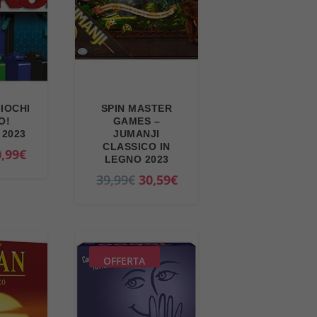
GIOCHI
SPIN MASTER
O!
GAMES –
 2023
JUMANJI
CLASSICO IN
I
,99
€
LEGNO 2023
l
I
I
39,99
€
30,59
€
p
l
l
r
p
p
e
r
r
z
e
e
OFFERTA
z
z
z
o
z
z
a
o
o