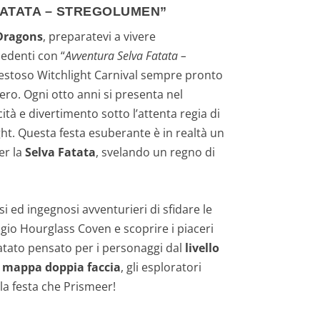
FATATA – STREGOLUMEN”
Dragons
, preparatevi a vivere
edenti con “
Avventura Selva Fatata –
l festoso Witchlight Carnival sempre pronto
ero. Ogni otto anni si presenta nel
tà e divertimento sotto l’attenta regia di
ght. Questa festa esuberante è in realtà un
er la
Selva Fatata
, svelando un regno di
si ed ingegnosi avventurieri di sfidare le
io Hourglass Coven e scoprire i piaceri
fatato pensato per i personaggi dal
livello
a mappa doppia faccia
, gli esploratori
la festa che Prismeer!