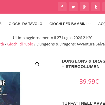
À
GIOCHI DA TAVOLO
GIOCHI PER BAMBINI
ACQ
Ultimo aggiornamento il 27 Luglio 2026 21:20
età
/
Giochi di ruolo
/ Dungeons & Dragons: Avventura Selva
DUNGEONS & DRAG
– STREGOLUMEN
39,99
€
TUFFATI NELL’AV