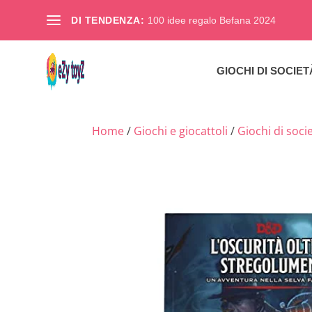
DI TENDENZA:
100 idee regalo Befana 2024
GIOCHI DI SOCIET
Home
/
Giochi e giocattoli
/
Giochi di soci