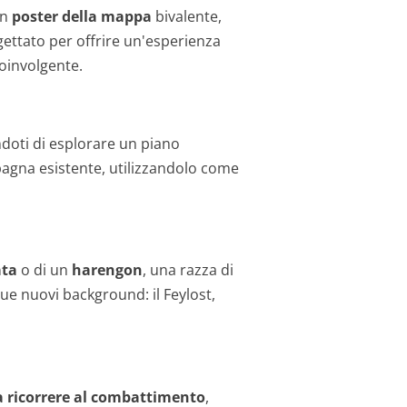
un
poster della mappa
bivalente,
gettato per offrire un'esperienza
coinvolgente.
oti di esplorare un piano
mpagna esistente, utilizzandolo come
ata
o di un
harengon
, una razza di
ue nuovi background: il Feylost,
za ricorrere al combattimento
,