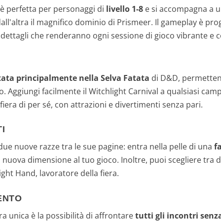
è perfetta per personaggi di
livello 1-8
e si accompagna a 
all'altra il magnifico dominio di Prismeer. Il gameplay è pro
n dettagli che renderanno ogni sessione di gioco vibrante e 
ta principalmente nella Selva Fatata
di D&D, permettend
lo. Aggiungi facilmente il Witchlight Carnival a qualsiasi ca
iera di per sé, con attrazioni e divertimenti senza pari.
I
e nuove razze tra le sue pagine: entra nella pelle di una
f
nuova dimensione al tuo gioco. Inoltre, puoi scegliere tra d
light Hand, lavoratore della fiera.
ENTO
 unica è la possibilità di affrontare
tutti gli incontri sen