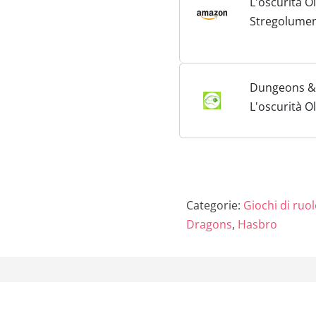
L'oscurità O
Stregolumen
Un'Avventur
Selva Fatata 
avventure d
Dungeons &
& Dragons) 
L'oscurità O
Italiana)
Stregolumen
Un'avventur
Selva Fatata
Categorie:
Giochi di ruo
Dragons
,
Hasbro