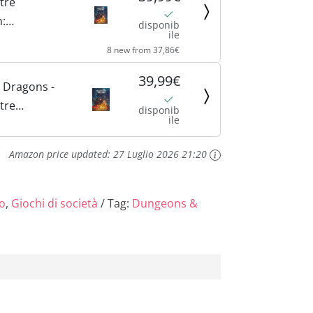
ltre
:
disponib
ile
a Nella
8 new from 37,86€
(libro di
i Dungeons
39,99€
 Dragons -
(Versione
ltre
disponib
ile
 -
a Nella
Amazon price updated:
27 Luglio 2026 21:20
lo
,
Giochi di società
Tag:
Dungeons &