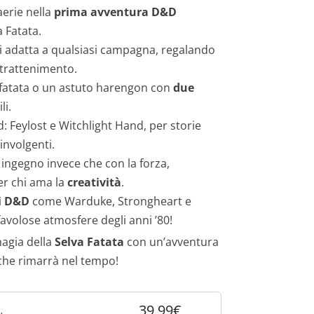
aerie nella
prima avventura D&D
 Fatata.
 si adatta a qualsiasi campagna, regalando
intrattenimento.
 fatata o un astuto harengon con
due
li.
 Feylost e Witchlight Hand, per storie
involgenti.
n ingegno invece che con la forza,
er chi ama la
creatività
.
di D&D
come Warduke, Strongheart e
favolose atmosfere degli anni ’80!
magia della
Selva Fatata
con un’avventura
he rimarrà nel tempo!
39,99€