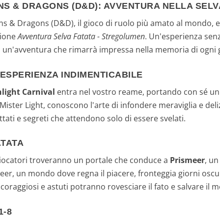
NS & DRAGONS (D&D): AVVENTURA NELLA SEL
s & Dragons (D&D), il gioco di ruolo più amato al mondo, e 
zione
Avventura Selva Fatata - Stregolumen
. Un'esperienza senz
ti a un'avventura che rimarrà impressa nella memoria di ogni 
'ESPERIENZA INDIMENTICABILE
light Carnival
entra nel vostro reame, portando con sé un'o
Mister Light, conoscono l'arte di infondere meraviglia e deli
ettati e segreti che attendono solo di essere svelati.
ATATA
 i giocatori troveranno un portale che conduce a
Prismeer
, un
r, un mondo dove regna il piacere, fronteggia giorni oscuri 
ù coraggiosi e astuti potranno rovesciare il fato e salvare i
1-8