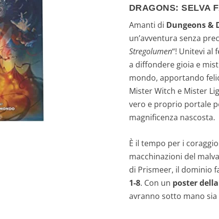
DRAGONS: SELVA 
Amanti di
Dungeons & 
un’avventura senza prec
Stregolumen
“! Unitevi a
a diffondere gioia e mist
mondo, apportando felici
Mister Witch e Mister Li
vero e proprio portale p
magnificenza nascosta.
È il tempo per i coraggio
macchinazioni del malvag
di Prismeer, il dominio 
1-8
. Con un
poster dell
avranno sotto mano sia 