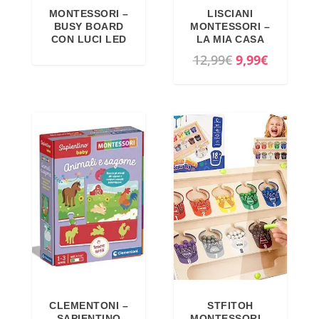
MONTESSORI –
LISCIANI
BUSY BOARD
MONTESSORI –
CON LUCI LED
LA MIA CASA
I
I
12,99
€
9,99
€
l
l
p
p
r
r
e
e
z
z
z
z
o
o
o
a
r
t
i
t
g
u
i
a
STFITOH
CLEMENTONI –
n
l
MONTESSORI –
SAPIENTINO