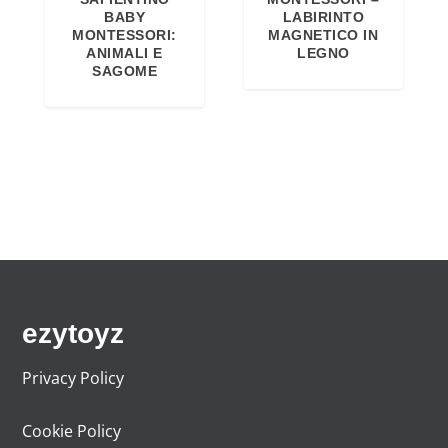
a
e
LABIRINTO
BABY
MAGNETICO IN
MONTESSORI:
l
è
LEGNO
ANIMALI E
e
:
SAGOME
e
9
r
,
a
9
:
9
1
€
2
.
,
9
9
ezytoyz
€
.
Privacy Policy
Cookie Policy