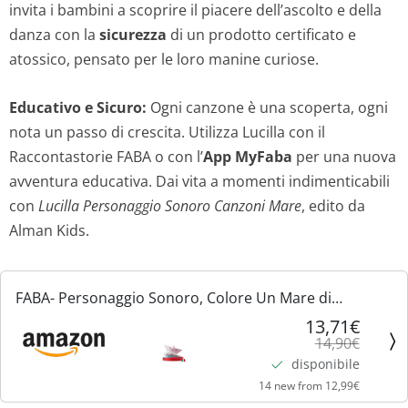
invita i bambini a scoprire il piacere dell’ascolto e della
i
a
danza con la
sicurezza
di un prodotto certificato e
n
l
atossico, pensato per le loro manine curiose.
a
e
Educativo e Sicuro:
Ogni canzone è una scoperta, ogni
nota un passo di crescita. Utilizza Lucilla con il
l
è
Raccontastorie FABA o con l’
App MyFaba
per una nuova
e
:
avventura educativa. Dai vita a momenti indimenticabili
con
Lucilla Personaggio Sonoro Canzoni Mare
, edito da
e
1
Alman Kids.
r
3
a
,
FABA- Personaggio Sonoro, Colore Un Mare di
Canzoni, FFR30004
13,71€
:
7
14,90€
disponibile
1
1
14 new from 12,99€