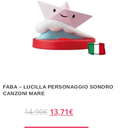
FABA – LUCILLA PERSONAGGIO SONORO
CANZONI MARE
I
I
14,90
€
13,71
€
l
l