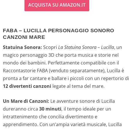
ACQUISTA SU AMAZON.IT
p
p
r
r
FABA – LUCILLA PERSONAGGIO SONORO
e
e
CANZONI MARE
z
z
Statuina Sonora:
Scopri
La Statuina Sonora – Lucilla
, un
magico personaggio 3D che porta musica e storie nel
z
z
mondo dei bambini. Perfettamente compatibile con il
o
o
Raccontastorie FABA (venduto separatamente), Lucilla è
pronta a far cantare e ballare i piccoli con un repertorio di
o
a
12 divertenti canzoni
legate al tema del mare.
r
t
Un Mare di Canzoni:
Le avventure sonore di Lucilla
i
t
dureranno circa
30 minuti
, il tempo ideale per un
intrattenimento che concilia divertimento e
g
u
apprendimento. Con un’ampia varietà musicale, Lucilla