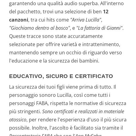
garantendo una qualità audio superba. All'interno
del pacchetto, trovi una selezione di ben
12
canzoni
, tra cui hits come
"Arriva Lucilla"
,
"Giochiamo dentro al bosco"
, e
"La fattoria di Gianni"
.
Queste tracce sono state accuratamente
selezionate per offrire varietà e intrattenimento,
mantenendo sempre un occhio di riguardo verso
l'educazione e la sicurezza dei bambini.
EDUCATIVO, SICURO E CERTIFICATO
La sicurezza dei tuoi figli viene prima di tutto. Il
personaggio sonoro Lucilla, così come tutti i
personaggi FABA, rispetta le normative di sicurezza
più stringenti.
Sono certificati e realizzati in materiale
atossico
, per rendere l'esperienza d'uso il più sicura
possibile. Inoltre, l'ascolto è facilitato sia tramite il
Raccontastorie FABA
che con l'
App MyFaba
,