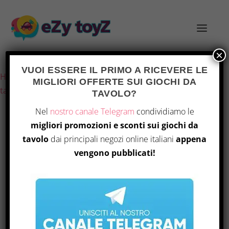
×
Ultimo aggiornamento il 8 Agosto 2026 5:16
VUOI ESSERE IL PRIMO A RICEVERE LE
Home
/
Giochi e giocattoli
/
Giochi di società
/
Giochi da
MIGLIORI OFFERTE SUI GIOCHI DA
tavolo
/ Ghenos Games – Terraforming Mars: Prelude
TAVOLO?
Nel
nostro canale Telegram
condividiamo le
migliori promozioni e sconti sui giochi da
OFFERTA
tavolo
dai principali negozi online italiani
appena
vengono pubblicati!