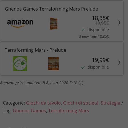
Ghenos Games Terraforming Mars Prelude
e
:
18,35€
e
1
19,95€
disponibile
r
8
3 new from 18,35€
a
,
Terraforming Mars - Prelude
:
3
19,99€
disponibile
1
5
Amazon price updated:
8 Agosto 2026 5:16
9
€
,
.
Categorie:
Giochi da tavolo
,
Giochi di società
,
Strategia
9
Tag:
Ghenos Games
,
Terraforming Mars
5