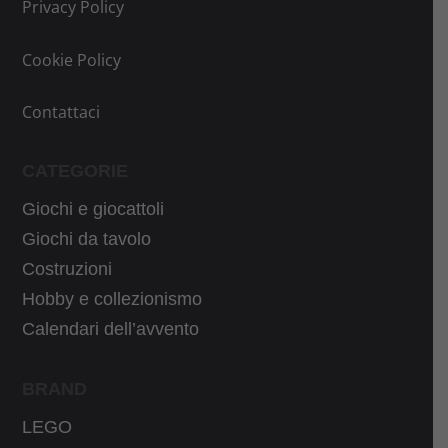
Privacy Policy
n
a
a
l
Cookie Policy
l
e
e
è
Contattaci
e
:
r
3
CATEGORIE
a
0
Giochi e giocattoli
:
,
3
5
Giochi da tavolo
9
9
Costruzioni
,
€
Hobby e collezionismo
9
.
Calendari dell’avvento
9
€
BRAND
.
LEGO