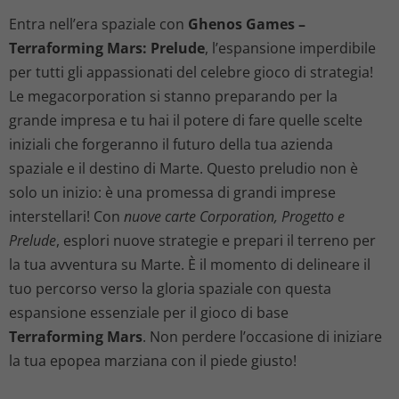
z
z
Entra nell’era spaziale con
Ghenos Games –
z
z
Terraforming Mars: Prelude
, l’espansione imperdibile
per tutti gli appassionati del celebre gioco di strategia!
o
o
Le megacorporation si stanno preparando per la
o
a
grande impresa e tu hai il potere di fare quelle scelte
iniziali che forgeranno il futuro della tua azienda
r
t
spaziale e il destino di Marte. Questo preludio non è
i
t
solo un inizio: è una promessa di grandi imprese
interstellari! Con
nuove carte Corporation, Progetto e
g
u
Prelude
, esplori nuove strategie e prepari il terreno per
la tua avventura su Marte. È il momento di delineare il
i
a
tuo percorso verso la gloria spaziale con questa
n
l
espansione essenziale per il gioco di base
Terraforming Mars
. Non perdere l’occasione di iniziare
a
e
la tua epopea marziana con il piede giusto!
l
è