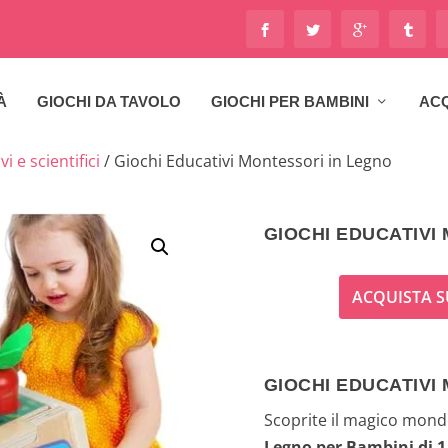
À
GIOCHI DA TAVOLO
GIOCHI PER BAMBINI
ACQ
i e scientifici
/ Giochi Educativi Montessori in Legno
GIOCHI EDUCATIVI
ACQUISTA S
GIOCHI EDUCATIVI 
Scoprite il magico mond
Legno per Bambini di 1