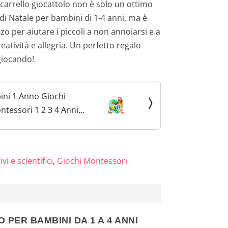
carrello giocattolo non è solo un ottimo
i Natale per bambini di 1-4 anni, ma è
o per aiutare i piccoli a non annoiarsi e a
atività e allegria. Un perfetto regalo
giocando!
ini 1 Anno Giochi
ntessori 1 2 3 4 Anni
bina Giochi in Legno
 Bambini Femmina
chi Bambini 2 3 4
vi e scientifici
,
Giochi Montessori
 PER BAMBINI DA 1 A 4 ANNI