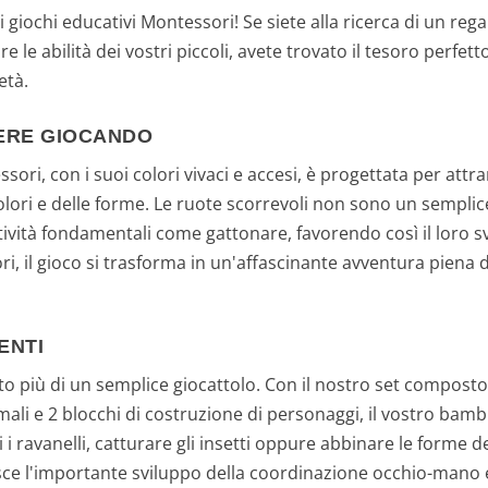
iochi educativi Montessori! Se siete alla ricerca di un rega
le abilità dei vostri piccoli, avete trovato il tesoro perfett
età.
ERE GIOCANDO
ori, con i suoi colori vivaci e accesi, è progettata per attra
olori e delle forme. Le ruote scorrevoli non sono un semplic
tività fondamentali come gattonare, favorendo così il loro 
i, il gioco si trasforma in un'affascinante avventura piena
ENTI
lto più di un semplice giocattolo. Con il nostro set composto
mali e 2 blocchi di costruzione di personaggi, il vostro bamb
ori i ravanelli, catturare gli insetti oppure abbinare le forme
risce l'importante sviluppo della coordinazione occhio-mano e