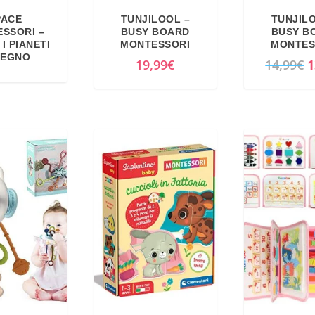
PACE
TUNJILOOL –
TUNJIL
SSORI –
BUSY BOARD
BUSY B
I PIANETI
MONTESSORI
MONTES
LEGNO
I
19,99
€
14,99
€
1
l
p
r
e
z
z
o
o
r
i
g
i
n