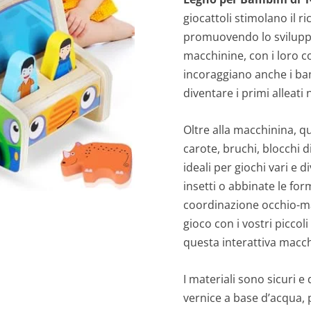
giocattoli stimolano il r
promuovendo lo sviluppo
macchinine, con i loro co
incoraggiano anche i ba
diventare i primi alleati
Oltre alla macchinina, 
carote, bruchi, blocchi d
ideali per giochi vari e di
insetti o abbinate le for
coordinazione occhio-ma
gioco con i vostri piccoli
questa interattiva macc
I materiali sono sicuri e
vernice a base d’acqua, 