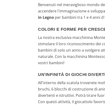
Benvenuti nel meraviglioso mondo dei g
accendere l'immaginazione e sviluppare 
in Legno
per bambini tra 1 e 4 anni d'
COLORI E FORME PER CRESC
La nostra esclusiva macchinina Montess
stimolare il loro riconoscimento dei c
bambini di solo un anno a svolgere at
naturale. Con la macchinina Montessor
vostri bambini!
UN'INFINITÀ DI GIOCHI DIVERT
All'interno della scatola troverete mo
bruchi, 6 blocchi di costruzione di ani
divertenti e istruttivi. Potrà tirare fu
Con questi attività, il giocattolo favo