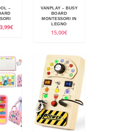
OOL –
VANPLAY – BUSY
OARD
BOARD
SORI
MONTESSORI IN
LEGNO
I
3,99
€
15,00
€
l
p
r
e
z
z
o
a
t
t
u
a
l