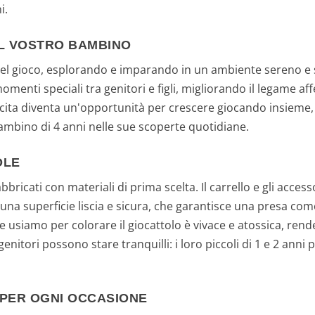
i.
IL VOSTRO BAMBINO
o nel gioco, esplorando e imparando in un ambiente sereno 
omenti speciali tra genitori e figli, migliorando il legame affe
escita diventa un'opportunità per crescere giocando insiem
mbino di 4 anni nelle sue scoperte quotidiane.
OLE
bbricati con materiali di prima scelta. Il carrello e gli access
 una superficie liscia e sicura, che garantisce una presa com
 usiamo per colorare il giocattolo è vivace e atossica, rende
 genitori possono stare tranquilli: i loro piccoli di 1 e 2 ann
 PER OGNI OCCASIONE