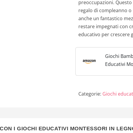
preoccupazioni. Questo 
regalo di compleanno o d
anche un fantastico mezz
restare impegnati con cre
educativo per crescere 
Giochi Bamb
Educativi Mo
Bambino Bam
per 1 2 3 4
Maschio Gio
Categorie:
Giochi educati
Anni...
CON I GIOCHI EDUCATIVI MONTESSORI IN LEGNO