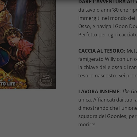
DARE L’AVVENTURA ALLA
da tavolo anni ’80 che ripo
Immergiti nel mondo dei Fr
Osso, e naviga i Goon Dock
Perfetto per ogni cacciato
CACCIA AL TESORO:
Metti
famigerato Willy con un o
la chiave delle ossa di ram
tesoro nascosto. Sei pron
LAVORA INSIEME:
The G
unica. Affiancati dai tuoi
dimostrando che l’unione f
squadra dei Goonies, per
morire!