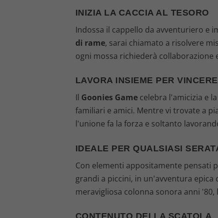
INIZIA LA CACCIA AL TESORO
Indossa il cappello da avventuriero e im
di rame
, sarai chiamato a risolvere mis
ogni mossa richiederà collaborazione e
LAVORA INSIEME PER VINCERE
Il
Goonies Game
celebra l'amicizia e l
familiari e amici. Mentre vi trovate a p
l'unione fa la forza e soltanto lavorand
IDEALE PER QUALSIASI SERATA
Con elementi appositamente pensati per 
grandi a piccini, in un'avventura epica c
meravigliosa colonna sonora anni '80, l
CONTENUTO DELLA SCATOLA