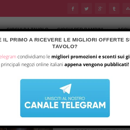
GIOCHI DA TAVOLO
GIOCHI PER BAMBINI
ACQU
 IL PRIMO A RICEVERE LE MIGLIORI OFFERTE S
Ultimo aggiornamento il 5 Agosto 2026 9:46
TAVOLO?
tà
/
Giochi da tavolo
/ Goonies Game – Anni ’80
Telegram
condividiamo le
migliori promozioni e sconti sui g
principali negozi online italiani
appena vengono pubblicati!
GOONIES GAME – AN
32,84
€
GOONIES GAME – GI