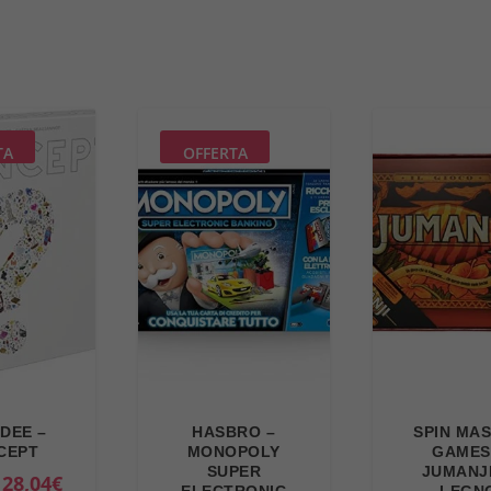
TA
OFFERTA
DEE –
HASBRO –
SPIN MA
CEPT
MONOPOLY
GAMES
SUPER
JUMANJI
I
I
28,04
€