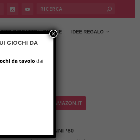
ISTO GIOCATTOLI ON LINE
IDEE REGALO
×
UI GIOCHI DA
iochi da tavolo
dai
NI ’80
ACQUISTA SU AMAZON.IT
OCO DA TAVOLO ANNI ’80