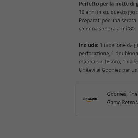
Perfetto per la notte di 
10 anni in su, questo gioc
Preparati per una serata d
colonna sonora anni ’80.
Include:
1 tabellone da gi
perforazione, 1 doubloon 
mappa del tesoro, 1 dado, 1
Unitevi ai Goonies per u
Goonies, The
Game Retro V
anni '80 Fami
Gioco da tavo
bambini dai 1
su