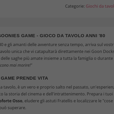
Categorie:
Giochi da tavo
OONIES GAME - GIOCO DA TAVOLO ANNI '80
 '80 e gli amanti delle avventure senza tempo, arriva sul vos
tavolo unica che vi catapultarà direttamente nei Goon Docks,
a delle saghe più amate insieme a tutta la famiglia o durante 
icono mai morire!"
 GAME PRENDE VITA
 tavolo, è un vero e proprio salto nel passato, un'esperienza
o la storia del cinema e dell'intrattenimento. Prepara i tuo
oforte Osso
, eludere gli astuti Fratellis e localizzare le "co
 può superare.