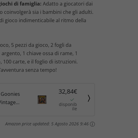
giochi di famiglia:
Adatto a giocatori dai
o coinvolgerà sia i bambini che gli adulti.
i gioco indimenticabile al ritmo della
oco, 5 pezzi da gioco, 2 fogli da
argento, 1 chiave ossa di rame, 1
00 carte, e il foglio di istruzioni.
n’avventura senza tempo!
32,84€
 Goonies
intage
disponib
ile
ly Movie
lo, per
Amazon price updated:
5 Agosto 2026 9:46
0 anni in