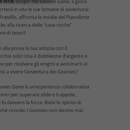
 VITA:
Scopri
The Goonies Game
, il gioco
rterà in vita le tue fantasie di avventura!
atellis, affronta le insidie del Pianoforte
s alla ricerca delle “cose ricche”.
re di tesori!
 alla prova la tua astuzia con il
cchio solo! Usa il dobbleone d’argento e
e per risolvere gli enigmi e avvicinarti al
to a vivere l’avventura dei Goonies?
oonies Game
è un’esperienza collaborativa
 amici per superare sfide e trappole,
a davvero la forza. Rivivi lo spirito di
ché ricorda: I Goonies non dicono mai