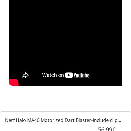
Nerf Halo MA40 Motorized Dart Blaster-Include clip
rimovibile, 10 freccette Elite ufficiali e riser per binario
56,99€