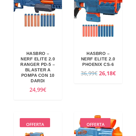
HASBRO –
HASBRO –
NERF ELITE 2.0
NERF ELITE 2.0
RANGER PD-5 –
PHOENIX CS-6
BLASTER A
I
I
36,99
€
26,18
€
POMPA CON 10
l
l
DARDI
p
p
24,99
€
r
r
e
e
z
z
z
z
OFFERTA
OFFERTA
o
o