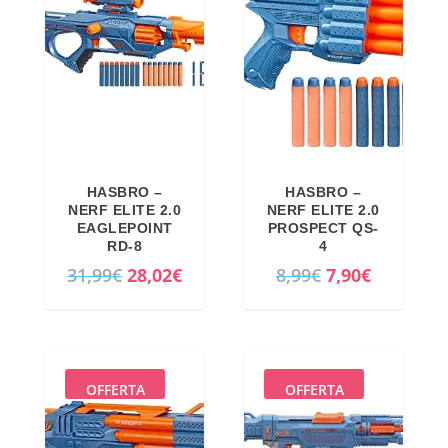
o
a
r
t
i
t
g
u
i
a
n
l
a
e
HASBRO –
HASBRO –
l
è
NERF ELITE 2.0
NERF ELITE 2.0
e
:
EAGLEPOINT
PROSPECT QS-
RD-8
4
e
2
I
I
I
I
31,99
€
28,02
€
8,99
€
7,90
€
r
6
l
l
l
l
a
,
p
p
p
p
:
1
r
r
r
r
3
8
e
e
e
e
6
€
OFFERTA
OFFERTA
z
z
z
z
,
.
z
z
z
z
9