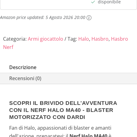
disponibile
9
€
,
.
Amazon price updated:
5 Agosto 2026 20:00
9
Categoria:
Armi giocattolo
Tag:
Halo
,
Hasbro
,
Hasbro
9
Nerf
€
Descrizione
.
Recensioni (0)
SCOPRI IL BRIVIDO DELL'AVVENTURA
CON IL NERF HALO MA40 - BLASTER
MOTORIZZATO CON DARDI
Fan di Halo, appassionati di blaster e amanti
dell'azione, preparatevi: il
Nerf Halo MA40
è