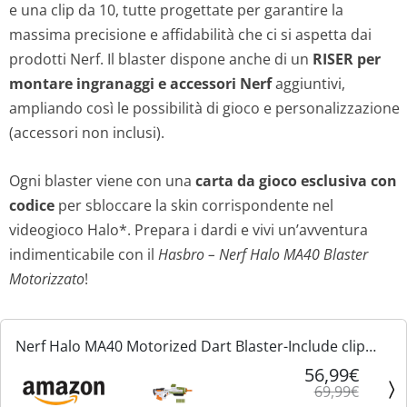
e una clip da 10, tutte progettate per garantire la
i
a
massima precisione e affidabilità che ci si aspetta dai
n
l
prodotti Nerf. Il blaster dispone anche di un
RISER per
montare ingranaggi e accessori Nerf
aggiuntivi,
a
e
ampliando così le possibilità di gioco e personalizzazione
(accessori non inclusi).
l
è
e
:
Ogni blaster viene con una
carta da gioco esclusiva con
codice
per sbloccare la skin corrispondente nel
e
5
videogioco Halo*. Prepara i dardi e vivi un’avventura
r
6
indimenticabile con il
Hasbro – Nerf Halo MA40 Blaster
Motorizzato
!
a
,
:
9
Nerf Halo MA40 Motorized Dart Blaster-Include clip
rimovibile, 10 freccette Elite ufficiali e riser per binario
56,99€
6
9
69,99€
attaccabile, 0