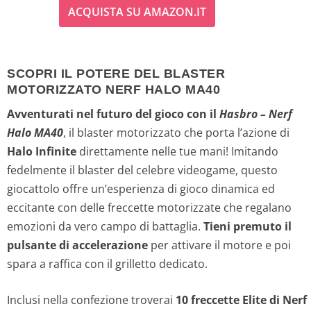
ACQUISTA SU AMAZON.IT
p
p
r
r
SCOPRI IL POTERE DEL BLASTER
e
e
MOTORIZZATO NERF HALO MA40
z
z
Avventurati nel futuro del gioco con il
Hasbro – Nerf
Halo MA40
, il blaster motorizzato che porta l’azione di
z
z
Halo Infinite
direttamente nelle tue mani! Imitando
o
o
fedelmente il blaster del celebre videogame, questo
giocattolo offre un’esperienza di gioco dinamica ed
o
a
eccitante con delle freccette motorizzate che regalano
emozioni da vero campo di battaglia.
Tieni premuto il
r
t
pulsante di accelerazione
per attivare il motore e poi
i
t
spara a raffica con il grilletto dedicato.
g
u
Inclusi nella confezione troverai
10 freccette Elite di Nerf