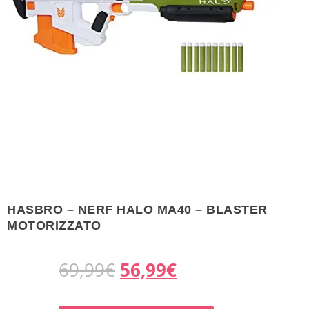
HASBRO – NERF HALO MA40 – BLASTER
MOTORIZZATO
I
I
69,99
€
56,99
€
l
l