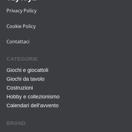
i
t
€
g
u
Privacy Policy
.
i
a
n
l
Cookie Policy
a
e
l
è
Contattaci
e
:
e
1
CATEGORIE
r
0
Giochi e giocattoli
a
,
:
3
Giochi da tavolo
1
1
Costruzioni
0
€
Hobby e collezionismo
,
.
Calendari dell’avvento
8
5
BRAND
€