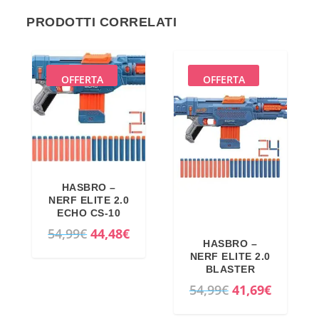
PRODOTTI CORRELATI
OFFERTA
OFFERTA
HASBRO –
NERF ELITE 2.0
ECHO CS-10
I
I
54,99
€
44,48
€
HASBRO –
l
l
NERF ELITE 2.0
p
p
BLASTER
I
I
54,99
€
41,69
€
r
r
l
l
e
e