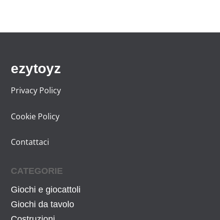
,
.
3
2
9
1
€
9
,
.
€
9
.
9
ezytoyz
€
.
Privacy Policy
Cookie Policy
Contattaci
CATEGORIE
Giochi e giocattoli
Giochi da tavolo
Costruzioni