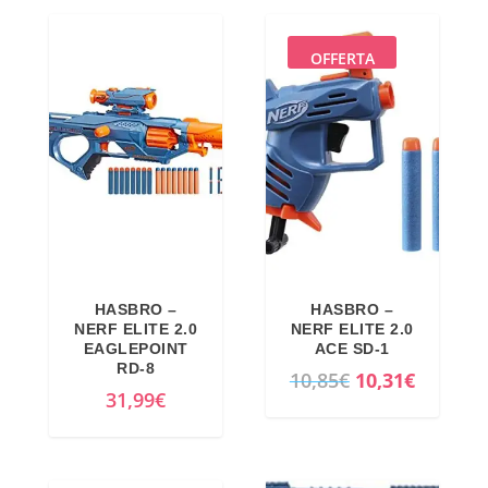
r
r
a
,
4
€
e
e
:
6
,
.
OFFERTA
z
z
5
9
9
z
z
4
€
9
o
o
,
.
€
o
a
9
.
r
t
9
i
t
€
g
u
.
i
a
HASBRO –
HASBRO –
n
l
NERF ELITE 2.0
NERF ELITE 2.0
a
e
EAGLEPOINT
ACE SD-1
RD-8
l
è
I
I
10,85
€
10,31
€
31,99
€
e
:
l
l
e
1
p
p
r
9
r
r