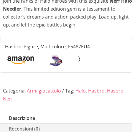
Join the ranks of Halo heroes with this exquisite
Nerf Halo
Needler
. This limited edition gem is a testament to
collector’s dreams and action-packed play. Load up, light
up, and let the epic battles begin!
Hasbro- Figure, Multicolore, F5487EU4
Categoria:
Armi giocattolo
Tag:
Halo
,
Hasbro
,
Hasbro
Nerf
Descrizione
Recensioni (0)