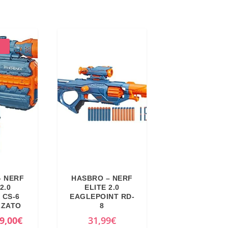
– NERF
HASBRO – NERF
2.0
ELITE 2.0
 CS-6
EAGLEPOINT RD-
ZZATO
8
I
9,00
€
31,99
€