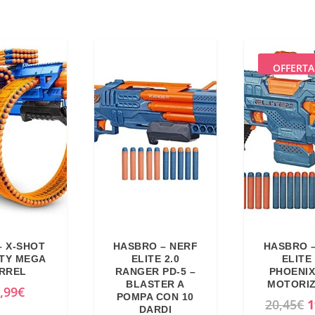
OFFERTA
– X-SHOT
HASBRO – NERF
HASBRO 
ITY MEGA
ELITE 2.0
ELITE 
RREL
RANGER PD-5 –
PHOENIX
BLASTER A
MOTORI
,99
€
POMPA CON 10
I
20,45
€
1
DARDI