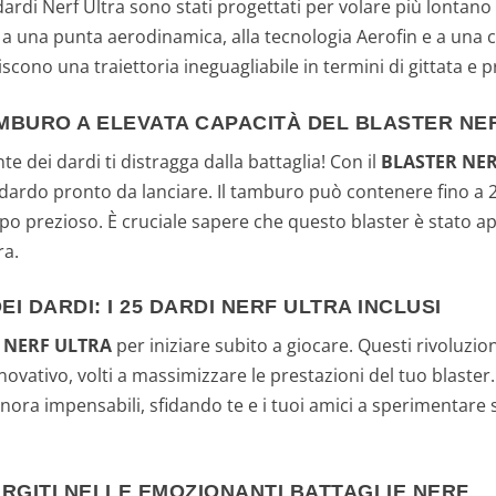
I dardi Nerf Ultra sono stati progettati per volare più lonta
ie a una punta aerodinamica, alla tecnologia Aerofin e a u
iscono una traiettoria ineguagliabile in termini di gittata e p
AMBURO A ELEVATA CAPACITÀ DEL BLASTER NE
e dei dardi ti distragga dalla battaglia! Con il
BLASTER NE
dardo pronto da lanciare. Il tamburo può contenere fino a 2
o prezioso. È cruciale sapere che questo blaster è stato 
ra.
I DARDI: I 25 DARDI NERF ULTRA INCLUSI
 NERF ULTRA
per iniziare subito a giocare. Questi rivoluzion
ovativo, volti a massimizzare le prestazioni del tuo blaster. 
finora impensabili, sfidando te e i tuoi amici a sperimentare 
RGITI NELLE EMOZIONANTI BATTAGLIE NERF