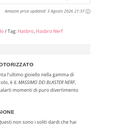
 soltanto
Nerf Ultra
Amazon price updated:
5 Agosto 2026 21:37
lo
Tag:
Hasbro
,
Hasbro Nerf
MOTORIZZATO
ta l'ultimo gioiello nella gamma di
tolo, è
IL MASSIMO DEI BLASTER NERF
,
galarti momenti di puro divertimento
SIONE
Questi non sono i soliti dardi che hai