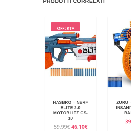
PRODOTTI CORRELATI
OFFERTA
HASBRO – NERF
ZURU 
ELITE 2.0
INSAN
MOTOBLITZ CS-
BA
10
39
I
I
59,99
€
46,10
€