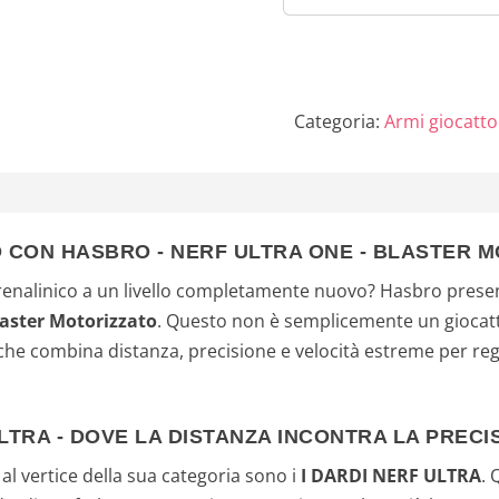
Compatibile
con i dardi 
One
Categoria:
Armi giocatto
O CON HASBRO - NERF ULTRA ONE - BLASTER 
drenalinico a un livello completamente nuovo? Hasbro presen
laster Motorizzato
. Questo non è semplicemente un giocat
 che combina distanza, precisione e velocità estreme per re
LTRA - DOVE LA DISTANZA INCONTRA LA PRECI
al vertice della sua categoria sono i
I DARDI NERF ULTRA
. 