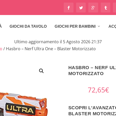
À
GIOCHI DA TAVOLO
GIOCHI PER BAMBINI
ACQ
Ultimo aggiornamento il 5 Agosto 2026 21:37
lo
/ Hasbro – Nerf Ultra One – Blaster Motorizzato
HASBRO – NERF UL
MOTORIZZATO
72,65
€
SCOPRI L’AVANZAT
BLASTER MOTORIZ