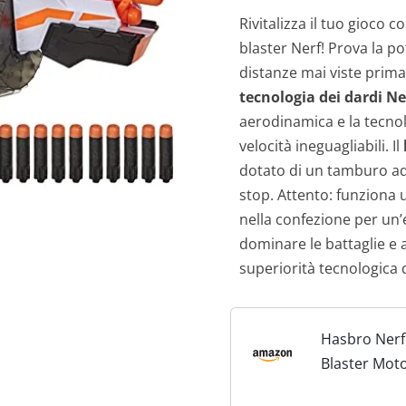
Rivitalizza il tuo gioco c
blaster Nerf! Prova la p
distanze mai viste prima, 
tecnologia dei dardi Ne
aerodinamica e la tecnol
velocità ineguagliabili. Il
dotato di un tamburo ad 
stop. Attento: funziona u
nella confezione per un’
dominare le battaglie e a 
superiorità tecnologica 
Hasbro Nerf
Blaster Moto
Dardi Nerf Ul