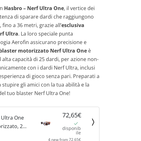
on
Hasbro – Nerf Ultra One
, il vertice dei
otenza di sparare dardi che raggiungono
fino a 36 metri, grazie all’
esclusiva
rf Ultra
. La loro speciale punta
ogia Aerofin assicurano precisione e
blaster motorizzato Nerf Ultra One
è
alta capacità di 25 dardi, per azione non-
nicamente con i dardi Nerf Ultra, inclusi
esperienza di gioco senza pari. Preparati a
stupire gli amici con la tua abilità e la
del tuo blaster Nerf Ultra One!
72,65€
 Ultra One
rizzato, 25
disponib
ile
tra -
4 new from 72,65€