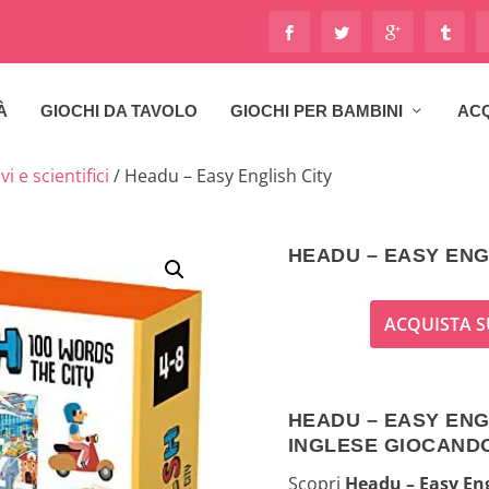
À
GIOCHI DA TAVOLO
GIOCHI PER BAMBINI
ACQ
i e scientifici
/ Headu – Easy English City
HEADU – EASY ENG
ACQUISTA S
HEADU – EASY ENGL
INGLESE GIOCAND
Scopri
Headu – Easy Eng