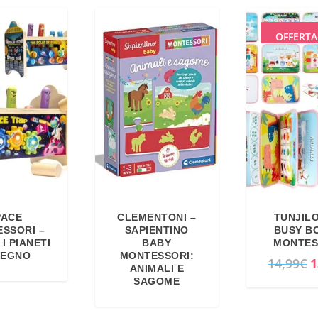
OFFERTA
PACE
CLEMENTONI –
TUNJIL
SSORI –
SAPIENTINO
BUSY B
I PIANETI
BABY
MONTES
LEGNO
MONTESSORI:
I
14,99
€
1
ANIMALI E
l
SAGOME
p