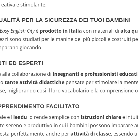
reativa e stimolante.
QUALITÀ PER LA SICUREZZA DEI TUOI BAMBINI
Easy English City
è
prodotto in Italia
con materiali di
alta qu
zzi sono studiati per le manine dei più piccoli e costruiti p
imparano giocando.
TI ED ESPERTI
 alla collaborazione di
insegnanti e professionisti educati
no
tante attività didattiche
pensate per stimolare la mente
ese, migliorando così il loro vocabolario e la comprensione o
APPRENDIMENTO FACILITATO
ale e
Headu
lo rende semplice con
istruzioni chiare
e intui
e sereno e produttivo in cui i bambini possono imparare 
resta perfettamente anche per
attività di classe
, essendo u