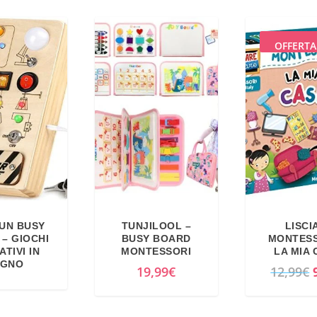
r
e
z
OFFERTA
z
o
o
r
i
g
i
n
a
UN BUSY
TUNJILOOL –
LISCI
l
– GIOCHI
BUSY BOARD
MONTESS
e
TIVI IN
MONTESSORI
LA MIA 
EGNO
e
I
19,99
€
12,99
€
r
l
a