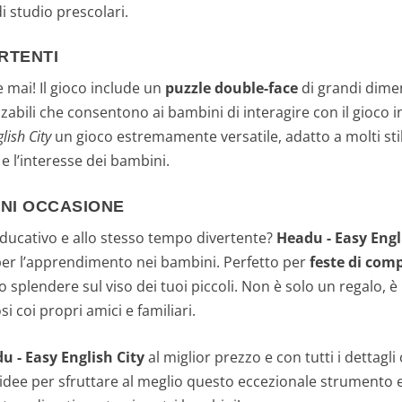
i studio prescolari.
RTENTI
e mai! Il gioco include un
puzzle double-face
di grandi dime
lizzabili che consentono ai bambini di interagire con il gioco
lish City
un gioco estremamente versatile, adatto a molti sti
 l’interesse dei bambini.
GNI OCCASIONE
 educativo e allo stesso tempo divertente?
Headu - Easy Engl
per l’apprendimento nei bambini. Perfetto per
feste di com
o splendere sul viso dei tuoi piccoli. Non è solo un regalo, 
coi propri amici e familiari.
u - Easy English City
al miglior prezzo e con tutti i dettagl
 e idee per sfruttare al meglio questo eccezionale strumento