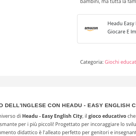
bambini, ma tutta la fami
Headu Easy 
Giocare E I
Metodo Effi
Educativo P
Made In Ital
Categoria:
Giochi educati
O DELL'INGLESE CON HEADU - EASY ENGLISH C
niverso di
Headu - Easy English City
, il
gioco educativo
che
mante per i più piccoli! Progettato per incoraggiare lo svilup
mento didattico è l'alleato perfetto per genitori e insegnan