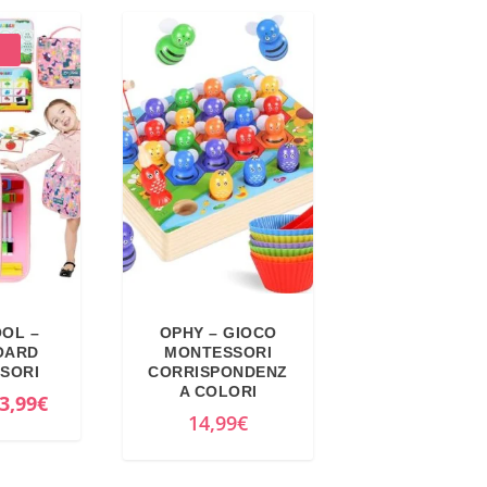
OOL –
OPHY – GIOCO
OARD
MONTESSORI
SORI
CORRISPONDENZ
A COLORI
I
3,99
€
14,99
€
l
p