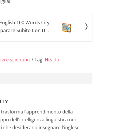
glia!
English 100 Words City
mparare Subito Con Un
cace It21000 Gioco
er Bambini 4-6 Anni
y
vi e scientifici
Tag:
Headu
ITY
 trasforma l’apprendimento della
po dell'intelligenza linguistica nei
ti che desiderano insegnare l'inglese