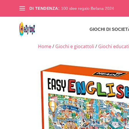
DI TENDENZA:
100 idee regalo Befana 2024
GIOCHI DI SOCIET
Home
/
Giochi e giocattoli
/
Giochi educativ