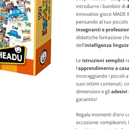
introdurre i bambini di
4
innovativo gioco MADE I
pensando al tuo piccolo 
insegnanti e profession
didattiche fantasiose ch
dell’
intelligenza linguis
Le
istruzioni semplici
re
l’
apprendimento a cas
incoraggiando i piccoli 
suoi ottimi contenuti, c
dimensioni e gli
adesivi
garantito!
Regala momenti d’oro c
occasione: compleanni, 