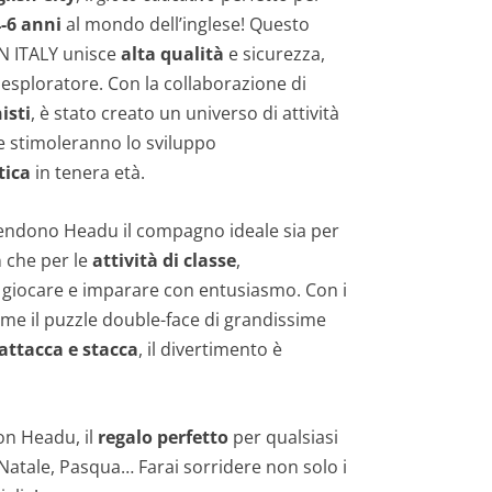
-6 anni
al mondo dell’inglese! Questo
N ITALY unisce
alta qualità
e sicurezza,
esploratore. Con la collaborazione di
isti
, è stato creato un universo di attività
e stimoleranno lo sviluppo
tica
in tenera età.
ndono Headu il compagno ideale sia per
a
che per le
attività di classe
,
a giocare e imparare con entusiasmo. Con i
ome il puzzle double-face di grandissime
 attacca e stacca
, il divertimento è
on Headu, il
regalo perfetto
per qualsiasi
Natale, Pasqua… Farai sorridere non solo i