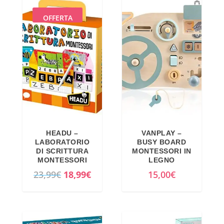
OFFERTA
HEADU –
VANPLAY –
LABORATORIO
BUSY BOARD
DI SCRITTURA
MONTESSORI IN
MONTESSORI
LEGNO
I
I
23,99
€
18,99
€
15,00
€
l
l
p
p
r
r