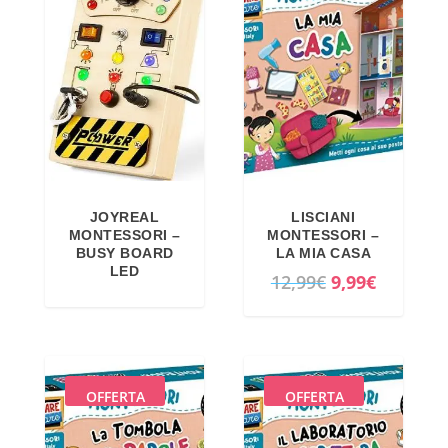
2
9
3
€
,
.
9
9
€
.
JOYREAL
LISCIANI
MONTESSORI –
MONTESSORI –
BUSY BOARD
LA MIA CASA
LED
I
I
12,99
€
9,99
€
l
l
p
p
r
r
e
e
OFFERTA
OFFERTA
z
z
z
z