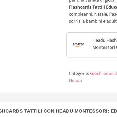
Flashcards Tattili Educ
compleanni, Natale, Pasq
sorrisi a bambini e adulti
Headu Flash
Montessori 
Mu23738 Gio
Bambini 1-4 
Categorie:
Giochi educati
Headu
SHCARDS TATTILI CON HEADU MONTESSORI: E