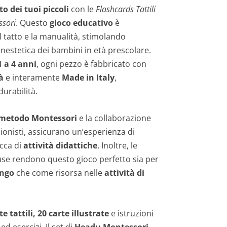
 dei tuoi piccoli
con le
Flashcards Tattili
ssori
. Questo
gioco educativo
è
l tatto e la manualità, stimolando
inestetica dei bambini in età prescolare.
1 a 4 anni
, ogni pezzo è fabbricato con
à
e interamente
Made in Italy
,
urabilità.
metodo Montessori
e la collaborazione
ionisti, assicurano un’esperienza di
cca di
attività didattiche
. Inoltre, le
use rendono questo gioco perfetto sia per
ingo
che come risorsa nelle
attività di
te tattili, 20 carte illustrate
e istruzioni
ed esercizi. Il set di
Headu Montessori –