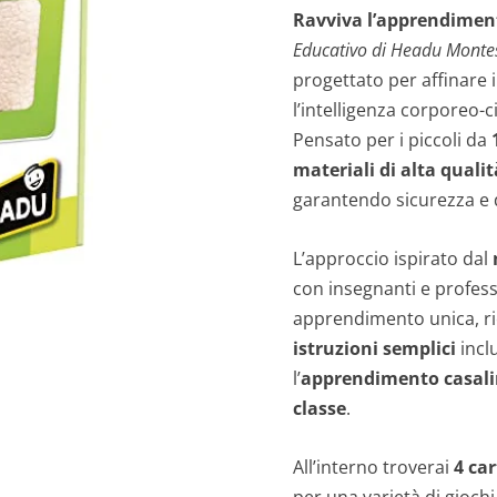
Ravviva l’apprendimento
Educativo di Headu Monte
progettato per affinare i
l’intelligenza corporeo-c
Pensato per i piccoli da
materiali di alta qualit
garantendo sicurezza e d
L’approccio ispirato dal
con insegnanti e profess
apprendimento unica, ri
istruzioni semplici
incl
l’
apprendimento casal
classe
.
All’interno troverai
4 car
per una varietà di giochi 