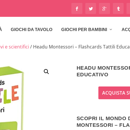
À
GIOCHI DA TAVOLO
GIOCHI PER BAMBINI
ACQ
i e scientifici
/ Headu Montessori – Flashcards Tattili Educa
HEADU MONTESSORI
EDUCATIVO
ACQUISTA S
SCOPRI IL MONDO 
MONTESSORI – FLA