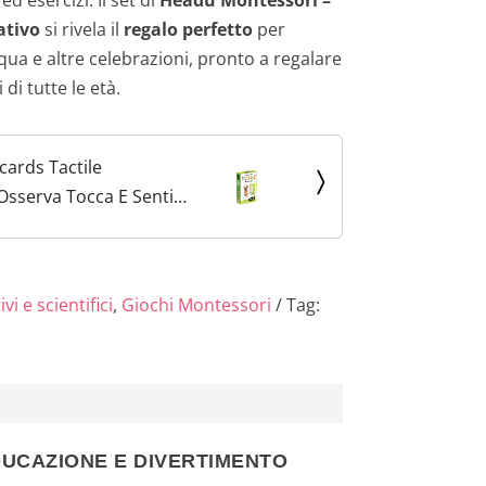
ativo
si rivela il
regalo perfetto
per
ua e altre celebrazioni, pronto a regalare
 di tutte le età.
cards Tactile
Osserva Tocca E Senti
co Educativo Per
Anni Made In Italy
vi e scientifici
,
Giochi Montessori
Tag:
DUCAZIONE E DIVERTIMENTO