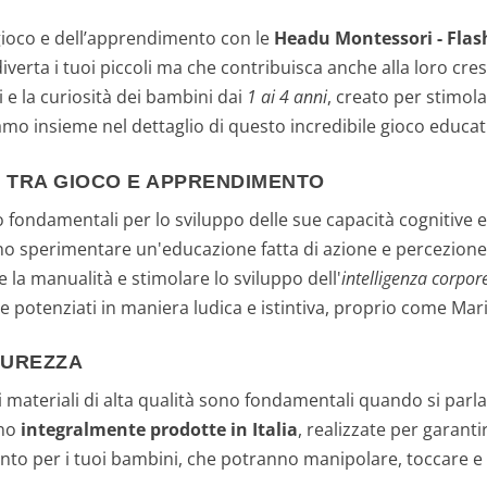
ioco e dell’apprendimento con le
Headu Montessori - Flash
iverta i tuoi piccoli ma che contribuisca anche alla loro cres
si e la curiosità dei bambini dai
1 ai 4 anni
, creato per stimola
iamo insieme nel dettaglio di questo incredibile gioco educat
E TRA GIOCO E APPRENDIMENTO
o fondamentali per lo sviluppo delle sue capacità cognitive 
no sperimentare un'educazione fatta di azione e percezione
 la manualità e stimolare lo sviluppo dell'
intelligenza corpor
i e potenziati in maniera ludica e istintiva, proprio come Ma
ICUREZZA
di materiali di alta qualità sono fondamentali quando si parla d
ono
integralmente prodotte in Italia
, realizzate per garanti
ento per i tuoi bambini, che potranno manipolare, toccare e 