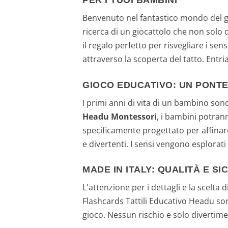
PER I TUOI BAMBINI
Benvenuto nel fantastico mondo del g
ricerca di un giocattolo che non solo d
il regalo perfetto per risvegliare i sen
attraverso la scoperta del tatto. Entr
GIOCO EDUCATIVO: UN PONT
I primi anni di vita di un bambino son
Headu Montessori
, i bambini potran
specificamente progettato per affinare
e divertenti. I sensi vengono esplorat
MADE IN ITALY: QUALITÀ E S
L'attenzione per i dettagli e la scelta 
Flashcards Tattili Educativo Headu s
gioco. Nessun rischio e solo divertim