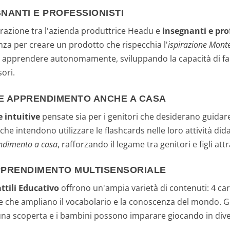
NANTI E PROFESSIONISTI
orazione tra l'azienda produttrice Headu e
insegnanti e pro
nza per creare un prodotto che rispecchia l'
ispirazione Mont
d apprendere autonomamente, sviluppando la capacità di far
ori.
O E APPRENDIMENTO ANCHE A CASA
e intuitive
pensate sia per i genitori che desiderano guidare 
he intendono utilizzare le flashcards nelle loro attività didat
ndimento a casa
, rafforzando il legame tra genitori e figli att
APPRENDIMENTO MULTISENSORIALE
ttili Educativo
offrono un'ampia varietà di contenuti: 4 cart
rate che ampliano il vocabolario e la conoscenza del mondo. 
a una scoperta e i bambini possono imparare giocando in dive