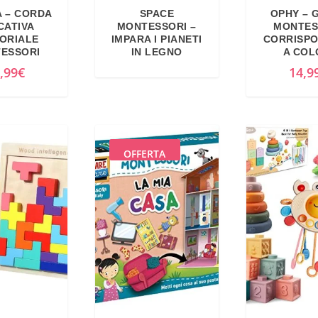
 – CORDA
SPACE
OPHY – 
CATIVA
MONTESSORI –
MONTES
ORIALE
IMPARA I PIANETI
CORRISP
ESSORI
IN LEGNO
A COL
,99
€
14,9
OFFERTA