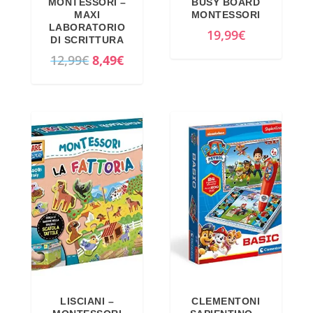
MONTESSORI –
BUSY BOARD
MAXI
MONTESSORI
LABORATORIO
19,99
€
DI SCRITTURA
I
I
12,99
€
8,49
€
l
l
p
p
r
r
e
e
z
z
z
z
o
o
o
a
r
t
i
t
g
u
i
a
LISCIANI –
CLEMENTONI
n
l