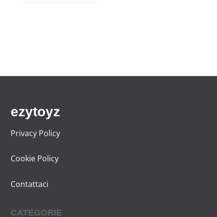
ezytoyz
Privacy Policy
Cookie Policy
Contattaci
CATEGORIE