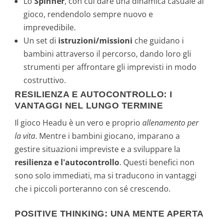
Lo
Spinner
, con cui dare una dinamica casuale al
gioco, rendendolo sempre nuovo e
imprevedibile.
Un set di
istruzioni/missioni
che guidano i
bambini attraverso il percorso, dando loro gli
strumenti per affrontare gli imprevisti in modo
costruttivo.
RESILIENZA E AUTOCONTROLLO: I
VANTAGGI NEL LUNGO TERMINE
Il gioco Headu è un vero e proprio
allenamento per
la vita
. Mentre i bambini giocano, imparano a
gestire situazioni impreviste e a sviluppare la
resilienza e l'autocontrollo
. Questi benefici non
sono solo immediati, ma si traducono in vantaggi
che i piccoli porteranno con sé crescendo.
POSITIVE THINKING: UNA MENTE APERTA