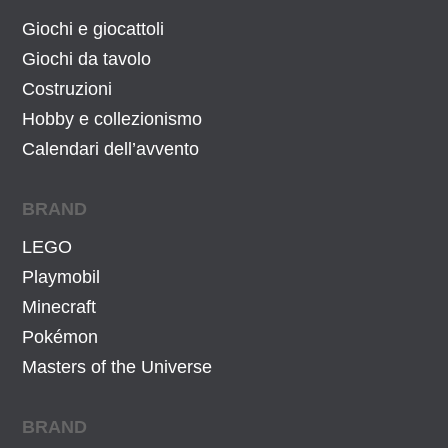
Giochi e giocattoli
Giochi da tavolo
Costruzioni
Hobby e collezionismo
Calendari dell’avvento
BRAND
LEGO
Playmobil
Minecraft
Pokémon
Masters of the Universe
BRAND