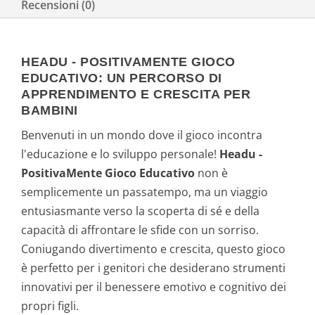
Recensioni (0)
HEADU - POSITIVAMENTE GIOCO
EDUCATIVO: UN PERCORSO DI
APPRENDIMENTO E CRESCITA PER
BAMBINI
Benvenuti in un mondo dove il gioco incontra
l'educazione e lo sviluppo personale!
Headu -
PositivaMente Gioco Educativo
non è
semplicemente un passatempo, ma un viaggio
entusiasmante verso la scoperta di sé e della
capacità di affrontare le sfide con un sorriso.
Coniugando divertimento e crescita, questo gioco
è perfetto per i genitori che desiderano strumenti
innovativi per il benessere emotivo e cognitivo dei
propri figli.