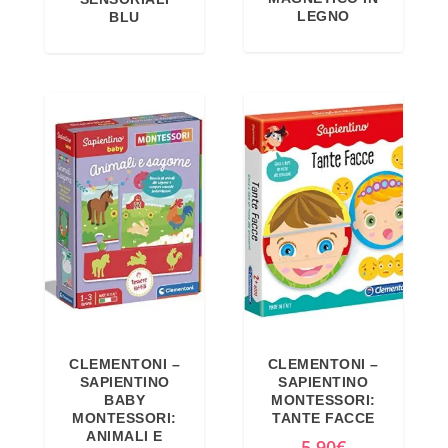
LEGNO
BLU
CLEMENTONI –
CLEMENTONI –
SAPIENTINO
SAPIENTINO
BABY
MONTESSORI:
MONTESSORI:
TANTE FACCE
ANIMALI E
5,90
€