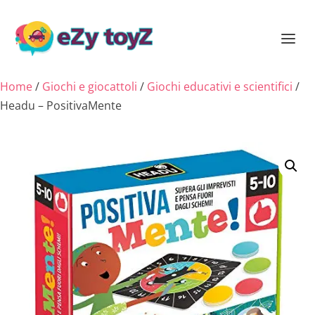
Home
/
Giochi e giocattoli
/
Giochi educativi e scientifici
/
Headu – PositivaMente