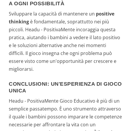
A OGNI POSSIBILITÀ
Sviluppare la capacità di mantenere un
positive
thinking
è fondamentale, soprattutto nei più
piccoli. Headu - PositivaMente incoraggia questa
pratica, aiutando i bambini a vedere il lato positivo
e le soluzioni alternative anche nei momenti
difficili. Il gioco insegna che ogni problema può
essere visto come un'opportunità per crescere e
migliorarsi.
CONCLUSIONI: UN'ESPERIENZA DI GIOCO
UNICA
Headu - PositivaMente Gioco Educativo è più di un
semplice passatempo. È uno strumento attraverso
il quale i bambini possono imparare le competenze
necessarie per affrontare la vita con un