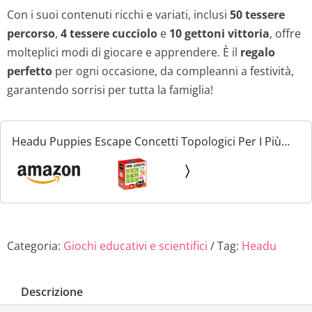
Con i suoi contenuti ricchi e variati, inclusi
50 tessere
percorso
,
4 tessere cucciolo
e
10 gettoni vittoria
, offre
molteplici modi di giocare e apprendere. È il
regalo
perfetto
per ogni occasione, da compleanni a festività,
garantendo sorrisi per tutta la famiglia!
Headu Puppies Escape Concetti Topologici Per I Più
Piccoli Mu51296 Gioco Educativo Per Bambini 4-6 Anni
Made In Italy
Categoria:
Giochi educativi e scientifici
Tag:
Headu
Descrizione