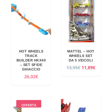
HOT WHEELS
MATTEL – HOT
TRACK
WHEELS SET
BUILDER HKX40
DA 5 VEICOLI
– SET SFIDE
I
I
13,95
€
11,89
€
GHIACCIO
l
l
26,02
€
p
p
r
r
e
e
z
z
OFFERTA
z
z