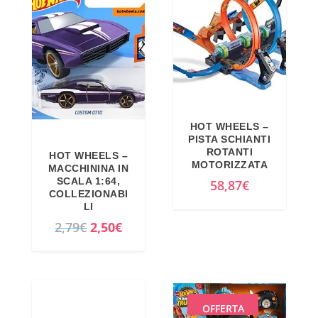
z
z
9
z
z
5
o
o
€
o
a
.
r
t
i
t
g
u
HOT WHEELS –
i
a
PISTA SCHIANTI
ROTANTI
HOT WHEELS –
n
l
MOTORIZZATA
MACCHININA IN
a
e
SCALA 1:64,
58,87
€
COLLEZIONABI
l
è
LI
e
:
I
I
2,79
€
2,50
€
e
2
l
l
r
1
p
p
a
,
r
r
:
4
e
e
OFFERTA
2
0