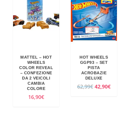
z
z
,
.
o
o
7
o
a
9
r
t
€
i
t
.
g
u
i
a
MATTEL – HOT
HOT WHEELS
n
l
WHEELS
GGP93 – SET
a
e
COLOR REVEAL
PISTA
– CONFEZIONE
ACROBAZIE
l
è
DA 2 VEICOLI
DELUXE
e
:
CAMBIA
I
I
62,99
€
42,90
€
COLORE
e
5
l
l
16,90
€
r
8
p
p
a
,
r
r
:
6
e
e
9
9
z
z
5
€