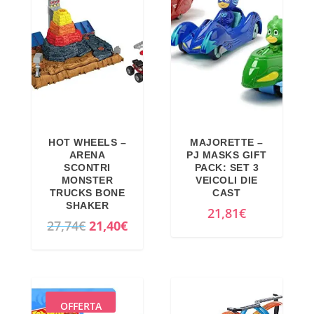
o
o
o
a
r
t
i
t
g
u
i
a
n
l
a
e
HOT WHEELS –
MAJORETTE –
ARENA
PJ MASKS GIFT
l
è
SCONTRI
PACK: SET 3
e
:
MONSTER
VEICOLI DIE
TRUCKS BONE
CAST
e
1
SHAKER
21,81
€
r
1
I
I
27,74
€
21,40
€
a
,
l
l
:
8
p
p
1
9
r
r
3
€
e
e
OFFERTA
,
.