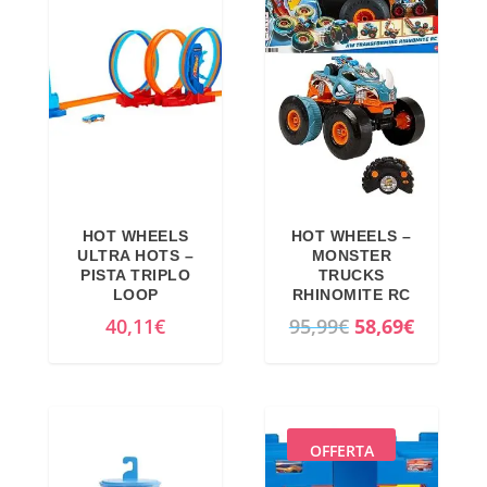
z
z
7
€
z
z
,
.
o
o
7
o
a
4
r
t
€
i
t
.
g
u
i
a
HOT WHEELS
HOT WHEELS –
n
l
ULTRA HOTS –
MONSTER
a
e
PISTA TRIPLO
TRUCKS
LOOP
RHINOMITE RC
l
è
I
I
40,11
€
95,99
€
58,69
€
e
:
l
l
e
2
p
p
r
,
r
r
a
5
e
e
:
0
OFFERTA
z
z
2
€