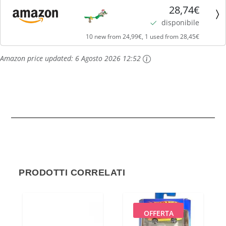
Yoshi in Macchinina, Giocattolo per Bambini 5+ Anni,
28,74€
Multicolore, GFY47
disponibile
10 new from 24,99€, 1 used from 28,45€
Amazon price updated:
6 Agosto 2026 12:52
PRODOTTI CORRELATI
OFFERTA