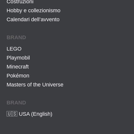
Costruzioni
,
.
Hobby e collezionismo
9
Calendari dell’avvento
9
€
BRAND
.
LEGO
Playmobil
Minecraft
Pokémon
Masters of the Universe
BRAND
🇺🇸 USA (English)