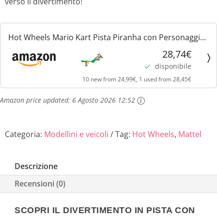
verso il divertimento!
Hot Wheels Mario Kart Pista Piranha con Personaggio
Yoshi in Macchinina, Giocattolo per Bambini 5+ Anni,
28,74€
Multicolore, GFY47
disponibile
10 new from 24,99€, 1 used from 28,45€
Amazon price updated:
6 Agosto 2026 12:52
Categoria:
Modellini e veicoli
Tag:
Hot Wheels
,
Mattel
Descrizione
Recensioni (0)
SCOPRI IL DIVERTIMENTO IN PISTA CON