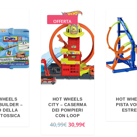
OFFERTA
WHEELS
HOT WHEELS
HOT WHE
BUILDER –
CITY – CASERMA
PISTA VO
O DELLA
DEI POMPIERI
ESTR
 TOSSICA
CON LOOP
I
I
40,99
€
30,99
€
l
l