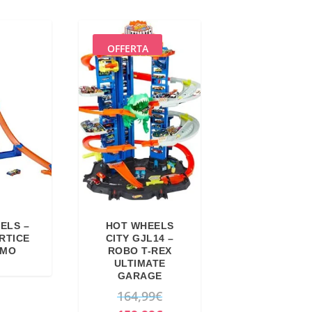
OFFERTA
ELS –
HOT WHEELS
RTICE
CITY GJL14 –
EMO
ROBO T-REX
ULTIMATE
GARAGE
I
164,99
€