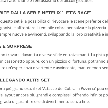
lta l'attenzione e l'entusiasmo dei piccoli giocatori.
ITE DALLA SERIE NETFLIX 'LET'S RACE'
uesto set è la possibilità di rievocare le scene preferite dell
nisti e affrontare il temibile cobra per salvare la pizzeria.
empre nuove e avvincenti, sviluppando la loro creatività e 
E E SORPRESE
sono trovarsi davanti a diverse sfide entusiasmanti. La pista
 un cassonetto oppure, con un pizzico di fortuna, potranno s
ntire un'esperienza divertente e avvincente, mantenendo semp
OLLEGANDO ALTRI SET
ra più grandiosa, il set 'Attacco del Cobra in Pizzeria' può e
layout ancora più grandi e complessi, offrendo infinite possi
 grado di garantire ore di divertimento senza fine.