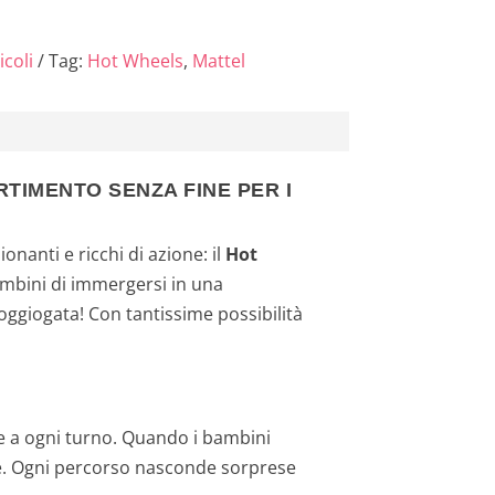
asuale con
una
icoli
Tag:
Hot Wheels
,
Mattel
n...
RTIMENTO SENZA FINE PER I
anti e ricchi di azione: il
Hot
ambini di immergersi in una
ggiogata! Con tantissime possibilità
ure a ogni turno. Quando i bambini
nte. Ogni percorso nasconde sorprese