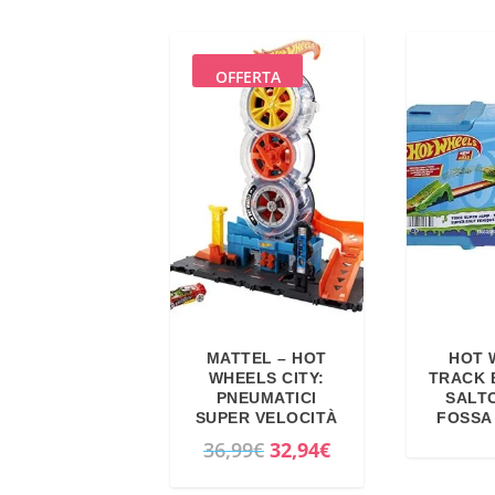
OFFERTA
MATTEL – HOT
HOT 
WHEELS CITY:
TRACK 
PNEUMATICI
SALT
SUPER VELOCITÀ
FOSSA
I
I
36,99
€
32,94
€
l
l