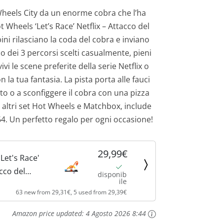
 Wheels City da un enorme cobra che l’ha
t Wheels ‘Let’s Race’ Netflix – Attacco del
ini rilasciano la coda del cobra e inviano
o dei 3 percorsi scelti casualmente, pieni
vivi le scene preferite della serie Netflix o
la tua fantasia. La pista porta alle fauci
to o a sconfiggere il cobra con una pizza
d altri set Hot Wheels e Matchbox, include
64. Un perfetto regalo per ogni occasione!
29,99€
Let's Race'
acco del
disponib
ile
zeria,
63 new from 29,31€, 5 used from 29,39€
pista a
nzione a
Amazon price updated:
4 Agosto 2026 8:44