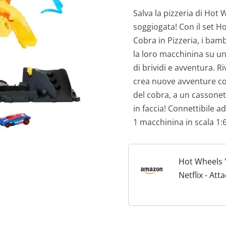
Salva la pizzeria di Hot
soggiogata! Con il set Ho
Cobra in Pizzeria, i bamb
la loro macchinina su un
di brividi e avventura. Ri
crea nuove avventure con 
del cobra, a un cassonet
in faccia! Connettibile a
1 macchinina in scala 1:
Hot Wheels '
Netflix - Att
Cobra in Piz
playset con 
spirale e fu