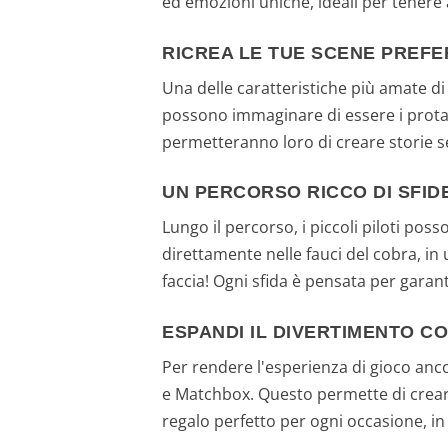
ed emozioni uniche, ideali per tenere a
RICREA LE TUE SCENE PREFER
Una delle caratteristiche più amate di q
possono immaginare di essere i protago
permetteranno loro di creare storie s
UN PERCORSO RICCO DI SFID
Lungo il percorso, i piccoli piloti pos
direttamente nelle fauci del cobra, in
faccia! Ogni sfida è pensata per gara
ESPANDI IL DIVERTIMENTO C
Per rendere l'esperienza di gioco anco
e Matchbox. Questo permette di creare 
regalo perfetto per ogni occasione, in