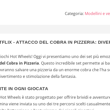
scomparsa c
3 percorsi, 
Categoria:
Modellini e ve
macchinina i
TFLIX - ATTACCO DEL COBRA IN PIZZERIA: DIVE
ochi Hot Wheels! Oggi vi presentiamo uno dei set più emozion
 del Cobra in Pizzeria
. Questo incredibile set permette ai b
ovranno salvare una pizzeria da un enorme cobra che l'ha so
divertimento e stimolazione della fantasia.
TE IN OGNI GIOCATA
di Hot Wheels è stato progettato per offrire brividi e avvent
hinina viene inviata su uno dei tre percorsi scelti casualme