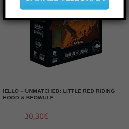
IELLO – UNMATCHED: LITTLE RED RIDING
HOOD & BEOWULF
30,30
€