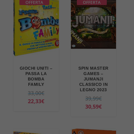
OFFERTA
OFFERTA
4
9
6
9
,
€
9
.
9
€
.
GIOCHI UNITI –
SPIN MASTER
PASSA LA
GAMES –
BOMBA
JUMANJI
FAMILY
CLASSICO IN
LEGNO 2023
I
33,00
€
I
39,99
€
l
I
22,33
€
l
I
30,59
€
p
l
p
l
r
p
r
p
e
r
e
r
z
e