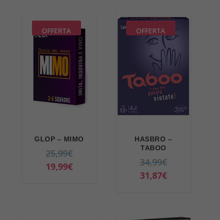
OFFERTA
OFFERTA
GLOP – MIMO
HASBRO –
TABOO
I
25,99
€
I
34,99
€
l
I
19,99
€
l
I
31,87
€
p
l
p
l
r
p
r
p
e
r
e
r
z
e