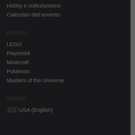
4
9
,
€
Hobby e collezionismo
,
€
9
.
Calendari dell’avvento
9
.
9
9
€
BRAND
€
.
.
LEGO
Playmobil
Minecraft
Pokémon
Masters of the Universe
BRAND
🇺🇸 USA (English)