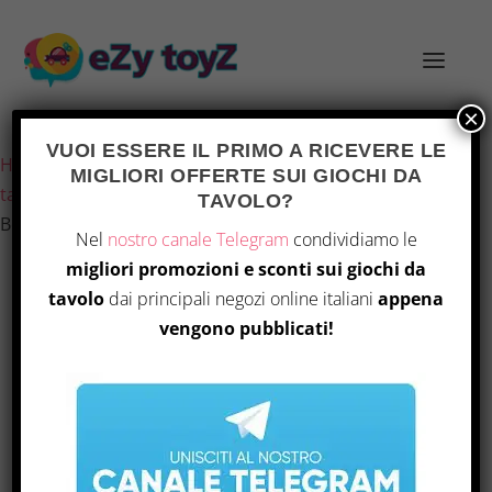
×
Ultimo aggiornamento il 6 Agosto 2026 9:19
VUOI ESSERE IL PRIMO A RICEVERE LE
Home
/
Giochi e giocattoli
/
Giochi di società
/
Giochi da
MIGLIORI OFFERTE SUI GIOCHI DA
tavolo
/ IELLO – Unmatched: Little Red Riding Hood &
TAVOLO?
Beowulf
Nel
nostro canale Telegram
condividiamo le
migliori promozioni e sconti sui giochi da
tavolo
dai principali negozi online italiani
appena
vengono pubblicati!