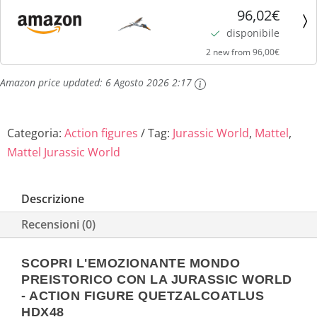
Carnivoro Action Figure, con mossa di attacco e
96,02€
tantissimi movimenti diversi; regalo e giocattolo per
disponibile
bambini...
2 new from 96,00€
Amazon price updated:
6 Agosto 2026 2:17
Categoria:
Action figures
Tag:
Jurassic World
,
Mattel
,
Mattel Jurassic World
Descrizione
Recensioni (0)
SCOPRI L'EMOZIONANTE MONDO
PREISTORICO CON LA JURASSIC WORLD
- ACTION FIGURE QUETZALCOATLUS
HDX48