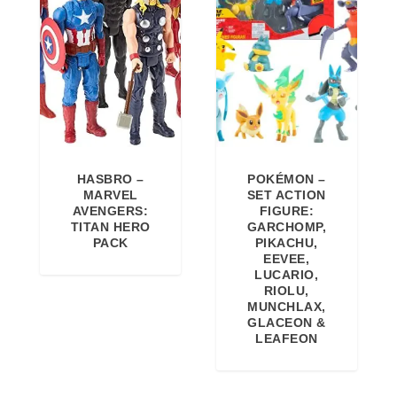
z
z
o
o
o
a
r
t
i
t
g
u
i
a
HASBRO –
POKÉMON –
n
l
MARVEL
SET ACTION
a
e
AVENGERS:
FIGURE:
TITAN HERO
GARCHOMP,
l
è
PACK
PIKACHU,
e
:
EEVEE,
LUCARIO,
e
1
RIOLU,
r
4
MUNCHLAX,
GLACEON &
a
,
LEAFEON
:
0
1
6