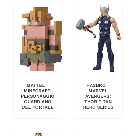
4
€
,
.
9
5
€
.
MATTEL –
HASBRO –
MINECRAFT:
MARVEL
PERSONAGGIO
AVENGERS:
GUARDIANO
THOR TITAN
DEL PORTALE
HERO SERIES