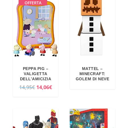
OFFERTA
PEPPA PIG –
MATTEL –
VALIGETTA
MINECRAFT:
DELL’AMICIZIA
GOLEM DI NEVE
I
I
14,95
€
14,06
€
l
l
p
p
r
r
e
e
z
z