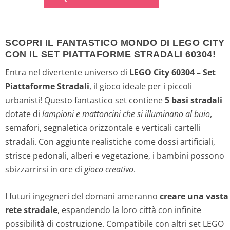
p
p
r
r
SCOPRI IL FANTASTICO MONDO DI LEGO CITY
e
e
CON IL SET PIATTAFORME STRADALI 60304!
z
z
Entra nel divertente universo di
LEGO City 60304 – Set
Piattaforme Stradali
, il gioco ideale per i piccoli
z
z
urbanisti! Questo fantastico set contiene
5 basi stradali
o
o
dotate di
lampioni e mattoncini che si illuminano al buio
,
semafori, segnaletica orizzontale e verticali cartelli
o
a
stradali. Con aggiunte realistiche come dossi artificiali,
strisce pedonali, alberi e vegetazione, i bambini possono
r
t
sbizzarrirsi in ore di
gioco creativo
.
i
t
I futuri ingegneri del domani ameranno
creare una vasta
g
u
rete stradale
, espandendo la loro città con infinite
possibilità di costruzione. Compatibile con altri set LEGO
i
a