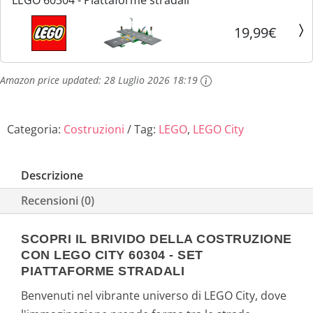
LEGO 60304 - Piattaforme stradali
,
.
19,99€
9
Amazon price updated:
28 Luglio 2026 18:19
9
€
Categoria:
Costruzioni
Tag:
LEGO
,
LEGO City
.
Descrizione
Recensioni (0)
SCOPRI IL BRIVIDO DELLA COSTRUZIONE
CON LEGO CITY 60304 - SET
PIATTAFORME STRADALI
Benvenuti nel vibrante universo di LEGO City, dove