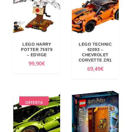
LEGO HARRY
LEGO TECHNIC
POTTER 75979
42093 –
– EDVIGE
CHEVROLET
CORVETTE ZR1
99,90
€
69,49
€
OFFERTA