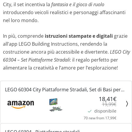
City, il set incentiva la
fantasia e il gioco di ruolo
n
l
introducendo veicoli realistici e personaggi affascinanti
nel loro mondo.
a
e
In più, comprende
istruzioni stampate e digitali
grazie
l
è
all’app LEGO Building Instructions, rendendo la
e
:
costruzione ancora più accessibile e divertente.
LEGO City
60304 – Set Piattaforme Stradali
: il regalo perfetto per
e
1
alimentare la creatività e l’amore per l’esplorazione!
r
8
a
,
LEGO 60304 City Piattaforme Stradali, Set di Basi per
Strade con Lampioni Fosforescenti, Semafori
18,41€
:
4
19,99€
Giocattolo, Cartelli, Segnaletica Stradale e Alberi
disponibile
1
1
70 new from 17,99€
9
€