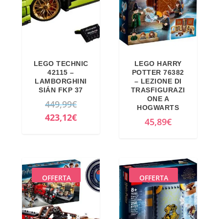
LEGO TECHNIC
LEGO HARRY
42115 –
POTTER 76382
LAMBORGHINI
– LEZIONE DI
SIÁN FKP 37
TRASFIGURAZI
ONE A
I
449,99
€
HOGWARTS
l
I
423,12
€
45,89
€
p
l
r
p
e
r
z
e
OFFERTA
OFFERTA
z
z
o
z
o
o