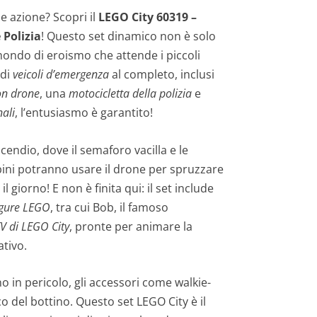
 e azione? Scopri il
LEGO City 60319 –
 Polizia
! Questo set dinamico non è solo
ondo di eroismo che attende i piccoli
 di
veicoli d’emergenza
al completo, inclusi
on drone
, una
motocicletta della polizia
e
nali
, l’entusiasmo è garantito!
ncendio, dove il semaforo vacilla e le
bini potranno usare il drone per spruzzare
il giorno! E non è finita qui: il set include
igure LEGO
, tra cui Bob, il famoso
TV di LEGO City
, pronte per animare la
ativo.
o in pericolo, gli accessori come walkie-
o del bottino. Questo set LEGO City è il