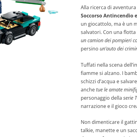
Alla ricerca di avventura
Soccorso Antincendio e
un giocattolo, ma è un m
salvatori. Con una flotta
un camion dei pompieri c
persino
un’auto dei crimi
Tuffati nella scena dell’i
fiamme si alzano. I bam
schizzi d’acqua e salvare 
anche
tue le amate minif
personaggio della
serie 
narrazione e il gioco cre
Non dimenticare il gattin
talkie, manette e un sacc