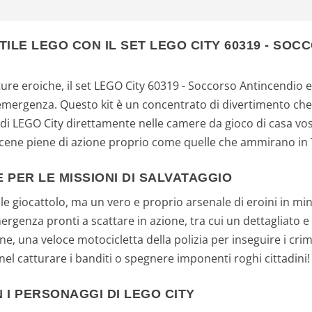
STILE LEGO CON IL SET LEGO CITY 60319 - SO
ture eroiche, il set LEGO City 60319 - Soccorso Antincendio e
ergenza. Questo kit è un concentrato di divertimento che o
e di LEGO City direttamente nelle camere da gioco di casa vo
 scene piene di azione proprio come quelle che ammirano in 
 PER LE MISSIONI DI SALVATAGGIO
e giocattolo, ma un vero e proprio arsenale di eroini in min
ergenza pronti a scattare in azione, tra cui un dettagliato 
, una veloce motocicletta della polizia per inseguire i crimin
nel catturare i banditi o spegnere imponenti roghi cittadini!
 I PERSONAGGI DI LEGO CITY