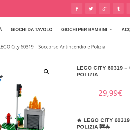
À
GIOCHI DA TAVOLO
GIOCHI PER BAMBINI
ACQ
LEGO City 60319 – Soccorso Antincendio e Polizia
LEGO CITY 60319 
POLIZIA
29,99
€
🔥 LEGO CITY 603
POLIZIA 🚒🚓