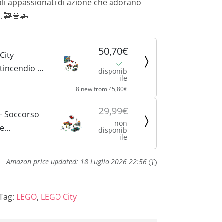
oli appassionati di azione che adorano
. 🚒🚨🚓
50,70€
City
tincendio e
disponib
ile
o della
8 new from 45,80€
ion
ocattolo con
29,99€
- Soccorso
 Giochi per
non
 e
disponib
e Regalo, 5
ile
o della
Amazon price updated:
18 Luglio 2026 22:56
Tag:
LEGO
,
LEGO City