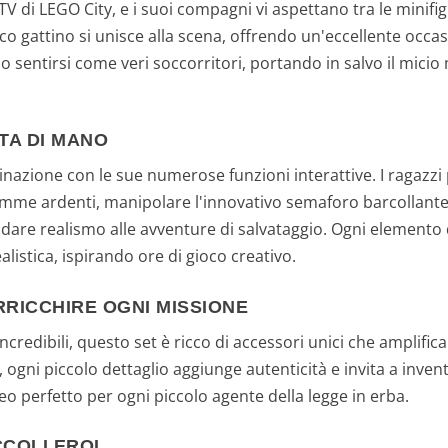
TV di LEGO City, e i suoi compagni vi aspettano tra le minifig
 gattino si unisce alla scena, offrendo un'eccellente occasi
o sentirsi come veri soccorritori, portando in salvo il mic
TA DI MANO
inazione con le sue numerose funzioni interattive. I ragazzi 
amme ardenti, manipolare l'innovativo semaforo barcollante 
dare realismo alle avventure di salvataggio. Ogni elemento
alistica, ispirando ore di gioco creativo.
RRICCHIRE OGNI MISSIONE
 incredibili, questo set è ricco di accessori unici che amplifi
 ogni piccolo dettaglio aggiunge autenticità e invita a inven
ofeo perfetto per ogni piccolo agente della legge in erba.
CCOLI EROI