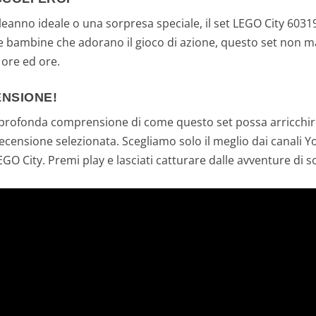
leanno ideale o una sorpresa speciale, il set LEGO City 60319
 e bambine che adorano il gioco di azione, questo set non 
 ore ed ore.
ENSIONE!
 profonda comprensione di come questo set possa arricchire 
ecensione selezionata. Scegliamo solo il meglio dai canali Y
GO City. Premi play e lasciati catturare dalle avventure di s