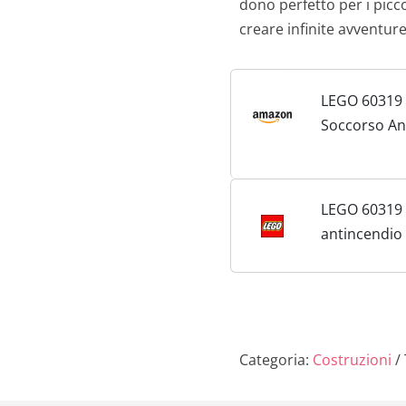
dono perfetto per i picc
creare infinite avventure
LEGO 60319 
Soccorso An
Inseguiment
Polizia, Cam
Pompieri Gi
LEGO 60319 
Auto e Moto,
antincendio
Bambini, Ide
inseguiment
anno+
polizia
Categoria:
Costruzioni