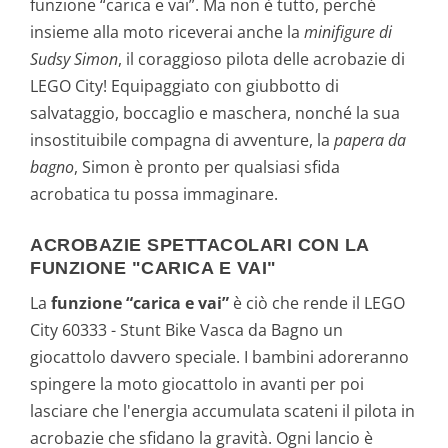
funzione “carica e vai”. Ma non è tutto, perché
insieme alla moto riceverai anche la
minifigure di
Sudsy Simon
, il coraggioso pilota delle acrobazie di
LEGO City! Equipaggiato con giubbotto di
salvataggio, boccaglio e maschera, nonché la sua
insostituibile compagna di avventure, la
papera da
bagno
, Simon è pronto per qualsiasi sfida
acrobatica tu possa immaginare.
ACROBAZIE SPETTACOLARI CON LA
FUNZIONE "CARICA E VAI"
La
funzione “carica e vai”
è ciò che rende il LEGO
City 60333 - Stunt Bike Vasca da Bagno un
giocattolo davvero speciale. I bambini adoreranno
spingere la moto giocattolo in avanti per poi
lasciare che l'energia accumulata scateni il pilota in
acrobazie che sfidano la gravità. Ogni lancio è