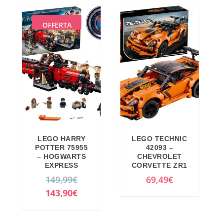
OFFERTA
LEGO HARRY
LEGO TECHNIC
POTTER 75955
42093 –
– HOGWARTS
CHEVROLET
EXPRESS
CORVETTE ZR1
I
149,99
€
69,49
€
l
I
143,90
€
p
l
r
p