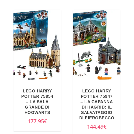
:
3
1
,
4
9
9
0
,
€
9
.
9
€
.
LEGO HARRY
LEGO HARRY
POTTER 75954
POTTER 75947
– LA SALA
– LA CAPANNA
GRANDE DI
DI HAGRID: IL
HOGWARTS
SALVATAGGIO
DI FIEROBECCO
177,95
€
144,49
€