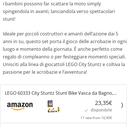
i bambini possono far scattare la moto simply
spingendola in avanti, lanciandola verso spettacolari
stunt!
Ideale per piccoli costruttori e amanti dell’azione dai 5
anni in su, questo set porta il gioco delle acrobazie in ogni
luogo e momento della giornata. È anche perfetto come
regalo di compleanno o per festeggiare momenti speciali.
Unisciti alla linea di giocattoli LEGO City Stuntz e coltiva la
passione per le acrobazie e l’avventura!
LEGO 60333 City Stuntz Stunt Bike Vasca da Bagno,
Moto Giocattolo Carica e Vai con Minifigure, Giochi per
23,35€
Bambini e Bambine dai 5 Anni, Idea Regalo
disponibile
11 new from 16,90€