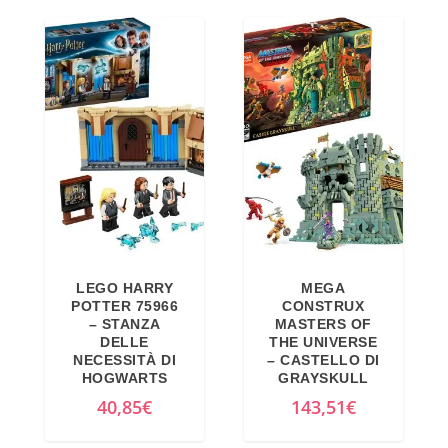
e
r
z
e
z
z
o
z
o
o
r
a
i
t
g
t
i
u
n
a
LEGO HARRY
MEGA
a
l
POTTER 75966
CONSTRUX
l
e
– STANZA
MASTERS OF
DELLE
THE UNIVERSE
e
è
NECESSITÀ DI
– CASTELLO DI
e
:
HOGWARTS
GRAYSKULL
r
1
40,85
€
143,51
€
a
4