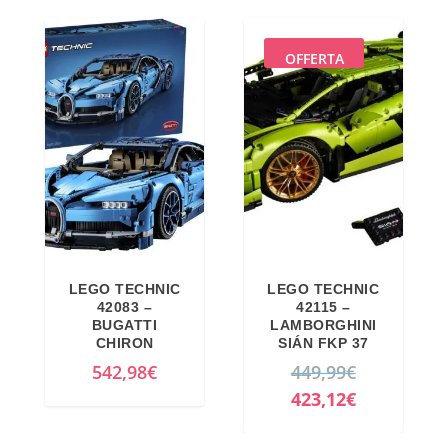
OFFERTA
LEGO TECHNIC
LEGO TECHNIC
42083 –
42115 –
BUGATTI
LAMBORGHINI
CHIRON
SIÁN FKP 37
I
542,98
€
449,99
€
l
I
423,12
€
p
l