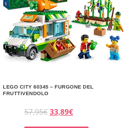
LEGO CITY 60345 – FURGONE DEL
FRUTTIVENDOLO
I
I
57,95
€
33,89
€
l
l