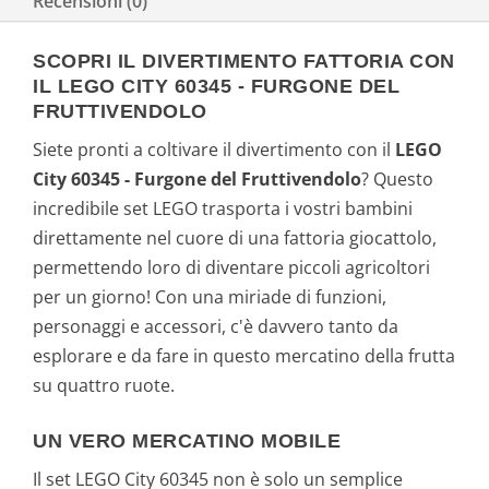
Recensioni (0)
7
€
,
.
SCOPRI IL DIVERTIMENTO FATTORIA CON
IL LEGO CITY 60345 - FURGONE DEL
9
FRUTTIVENDOLO
Siete pronti a coltivare il divertimento con il
LEGO
5
City 60345 - Furgone del Fruttivendolo
? Questo
€
incredibile set LEGO trasporta i vostri bambini
direttamente nel cuore di una fattoria giocattolo,
.
permettendo loro di diventare piccoli agricoltori
per un giorno! Con una miriade di funzioni,
personaggi e accessori, c'è davvero tanto da
esplorare e da fare in questo mercatino della frutta
su quattro ruote.
UN VERO MERCATINO MOBILE
Il set LEGO City 60345 non è solo un semplice