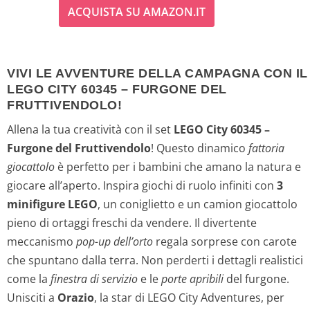
ACQUISTA SU AMAZON.IT
p
p
r
r
VIVI LE AVVENTURE DELLA CAMPAGNA CON IL
e
e
LEGO CITY 60345 – FURGONE DEL
FRUTTIVENDOLO!
z
z
Allena la tua creatività con il set
LEGO City 60345 –
z
z
Furgone del Fruttivendolo
! Questo dinamico
fattoria
giocattolo
è perfetto per i bambini che amano la natura e
o
o
giocare all’aperto. Inspira giochi di ruolo infiniti con
3
o
a
minifigure LEGO
, un coniglietto e un camion giocattolo
pieno di ortaggi freschi da vendere. Il divertente
r
t
meccanismo
pop-up dell’orto
regala sorprese con carote
i
t
che spuntano dalla terra. Non perderti i dettagli realistici
come la
finestra di servizio
e le
porte apribili
del furgone.
g
u
Unisciti a
Orazio
, la star di LEGO City Adventures, per