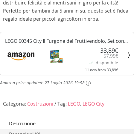
distribuire felicità e alimenti sani in giro per la città!
i
a
Perfetto per bambini dai 5 anni in su, questo set è l’idea
n
l
regalo ideale per piccoli agricoltori in erba.
a
e
LEGO 60345 City Il Furgone del Fruttivendolo, Set con
l
è
Camion Giocattolo, Fattoria Mobile e Minifigure, Giochi
33,89€
57,95€
per Bambini dai 5 Anni in su
e
:
disponibile
e
3
11 new from 33,89€
Amazon price updated:
27 Luglio 2026 19:58
r
3
a
,
Categoria:
Costruzioni
Tag:
LEGO
,
LEGO City
:
8
5
9
Descrizione