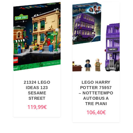
21324 LEGO
LEGO HARRY
IDEAS 123
POTTER 75957
SESAME
– NOTTETEMPO
STREET
AUTOBUS A
TRE PIANI
119,99
€
106,40
€