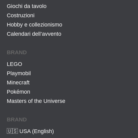
:
3
Giochi da tavolo
4
,
Costruzioni
4
1
Hobby e collezionismo
9
2
Calendari dell’avvento
,
€
9
.
BRAND
9
€
LEGO
.
Playmobil
Minecraft
Pokémon
Masters of the Universe
BRAND
🇺🇸 USA (English)