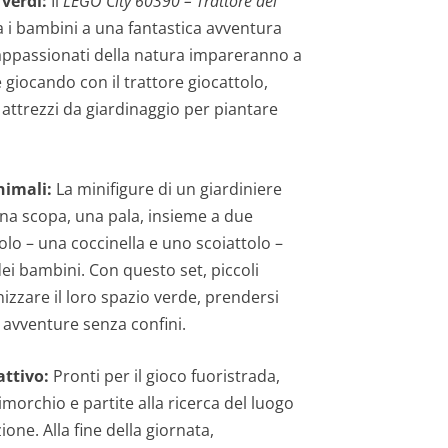
 verdi:
Il
LEGO City 60390 – Trattore del
a i bambini a una fantastica avventura
i appassionati della natura impareranno a
 giocando con il trattore giocattolo,
attrezzi da giardinaggio per piantare
nimali:
La minifigure di un giardiniere
na scopa, una pala, insieme a due
olo – una coccinella e uno scoiattolo –
dei bambini. Con questo set, piccoli
izzare il loro spazio verde, prendersi
e avventure senza confini.
attivo:
Pronti per il gioco fuoristrada,
 rimorchio e partite alla ricerca del luogo
ione. Alla fine della giornata,