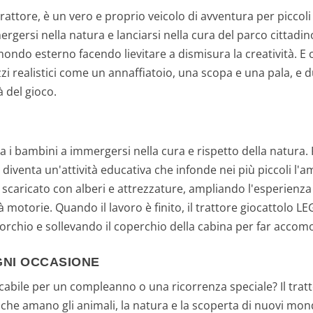
rattore, è un vero e proprio veicolo di avventura per piccoli
gersi nella natura e lanciarsi nella cura del parco cittadino.
mondo esterno facendo lievitare a dismisura la creatività. E 
zzi realistici come un annaffiatoio, una scopa e una pala, e 
 del gioco.
 i bambini a immergersi nella cura e rispetto della natura. P
diventa un'attività educativa che infonde nei più piccoli l'a
e scaricato con alberi e attrezzature, ampliando l'esperienza
 motorie. Quando il lavoro è finito, il trattore giocattolo L
orchio e sollevando il coperchio della cabina per far accomo
GNI OCCASIONE
abile per un compleanno o una ricorrenza speciale? Il tratt
u che amano gli animali, la natura e la scoperta di nuovi mo