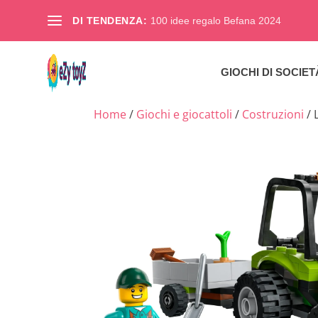
DI TENDENZA:
100 idee regalo Befana 2024
GIOCHI DI SOCIET
Home
/
Giochi e giocattoli
/
Costruzioni
/ 