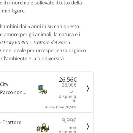
l rimorchio e sollevate il tetto della
 minifigure.
bambini dai 5 anni in su con questo
 amore per gli animali, la natura e i
O City 60390 – Trattore del Parco
ione ideale per un’esperienza di gioco
r l’ambiente e la biodiversità.
26,56€
City
28,00€
 Parco con
disponib
iocattolo,
ile
4 new from 26,56€
ambini dai 5
on
9,99€
- Trattore
Animali e
non
disponib
colo, Idea