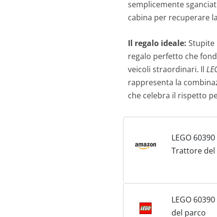
semplicemente sganciate i
cabina per recuperare la
Il regalo ideale:
Stupite 
regalo perfetto che fonde
veicoli straordinari. Il
LEG
rappresenta la combinaz
che celebra il rispetto pe
LEGO 60390 
Trattore del
Rimorchio G
Giochi per B
Anni in su c
LEGO 60390 
Minifigure, 
del parco
Veicolo Agri