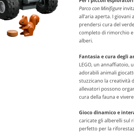
Per i piccoli esploratori
Parco con Minifigure
invit
all’aria aperta. I giovan
prendersi cura del verde
completo di rimorchio e 
alberi.
Fantasia e cura degli a
LEGO, un annaffiatoio, u
adorabili animali giocatt
stuzzicano la creatività 
allevatori possono organ
cura della fauna e viver
Gioco dinamico e inter
caricate gli alberelli sul
perfetto per la riforestaz