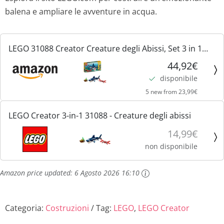
balena e ampliare le avventure in acqua.
LEGO 31088 Creator Creature degli Abissi, Set 3 in 1
con Animali Giocattolo Marini da Costruire come
44,92€
Squalo, Calamaro o Rana Pescatrice, Giochi per
disponibile
Bambini e...
5 new from 23,99€
LEGO Creator 3-in-1 31088 - Creature degli abissi
14,99€
non disponibile
Amazon price updated:
6 Agosto 2026 16:10
Categoria:
Costruzioni
Tag:
LEGO
,
LEGO Creator