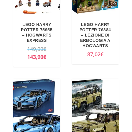
LEGO HARRY
LEGO HARRY
POTTER 75955
POTTER 76384
– HOGWARTS
– LEZIONE DI
EXPRESS
ERBOLOGIA A
HOGWARTS
I
149,99
€
87,02
€
l
I
143,90
€
p
l
r
p
e
r
z
e
z
z
o
z
o
o
r
a
i
t