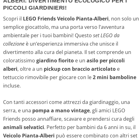
ALBERI: DIVERTIMENTO ECOLOGICO PER I
PICCOLI GIARDINIERI!
Scopri il
LEGO Friends Veicolo Pianta-Alberi
, non solo un
semplice giocattolo, ma una porta verso l’avventura
ambientale per i tuoi bambini! Questo
set LEGO da
collezione
è un’esperienza immersiva che unisce il
divertimento alla cura del pianeta. Il set comprende un
coloratissimo
giardino fiorito
e un
asilo per piccoli
alberi
, oltre a un
pickup con braccio articolato
e
tettuccio rimovibile per giocare con le
2 mini bamboline
incluse.
Con tanti accessori come attrezzi da giardinaggio, una
serra, e una
pompa a mano vintage
, gli amici LEGO
Friends posso annaffiare, scavare e prendersi cura degli
animali selvatici
. Perfetto per bambini da 6 anni in su, il
Veicolo Pianta-Alberi
può essere combinato con altri set