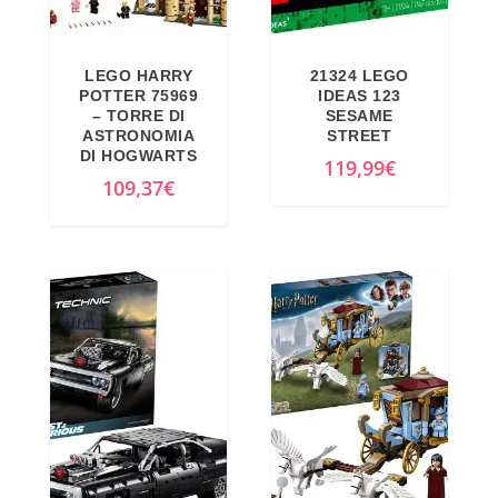
g
u
i
a
LEGO HARRY
21324 LEGO
n
l
POTTER 75969
IDEAS 123
a
e
– TORRE DI
SESAME
ASTRONOMIA
STREET
l
è
DI HOGWARTS
119,99
€
e
:
109,37
€
e
4
r
0
a
,
:
2
4
8
9
€
,
.
0
0
€