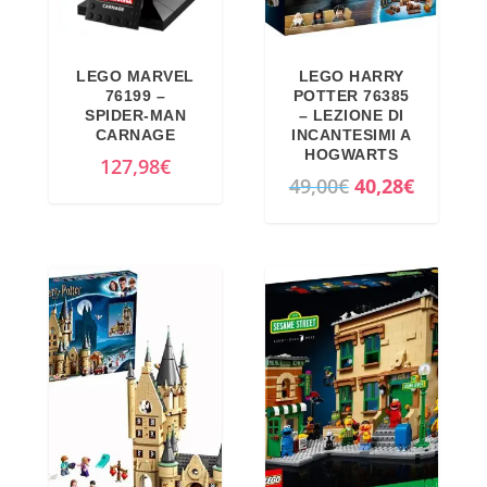
.
LEGO MARVEL
LEGO HARRY
76199 –
POTTER 76385
SPIDER-MAN
– LEZIONE DI
CARNAGE
INCANTESIMI A
HOGWARTS
127,98
€
I
I
49,00
€
40,28
€
l
l
p
p
r
r
e
e
z
z
z
z
o
o
o
a
r
t
i
t