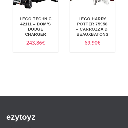
.
LEGO TECHNIC
LEGO HARRY
42111 – DOM’S
POTTER 75958
DODGE
– CARROZZA DI
CHARGER
BEAUXBATONS
243,86
€
69,90
€
ezytoyz