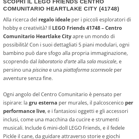
SCOPRI IL LEGO FRIENDS CENTRO
COMUNITARIO HEARTLAKE CITY (41748)
Alla ricerca del
regalo ideale
per i piccoli esploratori di
hobby e creatività? Il
LEGO Friends 41748 – Centro
Comunitario Heartlake City
apre un mondo di
possibilità! Con i suoi dettagliati 5 piani modulari, ogni
bambino può dare sfogo alla propria immaginazione,
scoprendo dal
laboratorio d’arte
alla
sala musicale
, e
persino una
piscina
e una
piattaforma scorrevole
per
avventure senza fine.
Ogni angolo del Centro Comunitario è pensato per
ispirare: la
gru esterna
per murales, il palcoscenico
per
performance live
, e i fantasiosi oggetti e gli accessori
inclusi, come una macchina da cucire e strumenti
musicali. Include 6 mini-doll LEGO Friends, e il fedele
Pickle il cane, da guidare attraverso storie e giochi