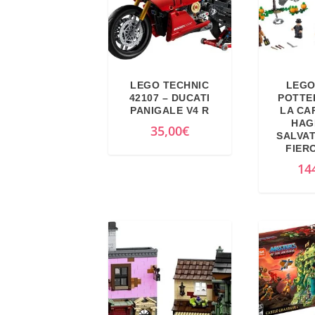
LEGO TECHNIC
LEGO
42107 – DUCATI
POTTER
PANIGALE V4 R
LA CA
HAGR
35,00
€
SALVAT
FIER
14