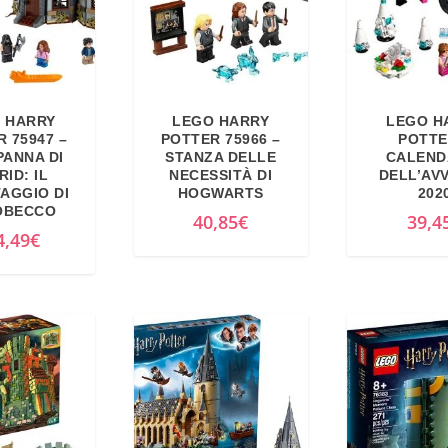
 HARRY
LEGO HARRY
LEGO H
 75947 –
POTTER 75966 –
POTTE
PANNA DI
STANZA DELLE
CALEND
ID: IL
NECESSITÀ DI
DELL’AV
AGGIO DI
HOGWARTS
202
OBECCO
40,85
€
39,4
4,49
€