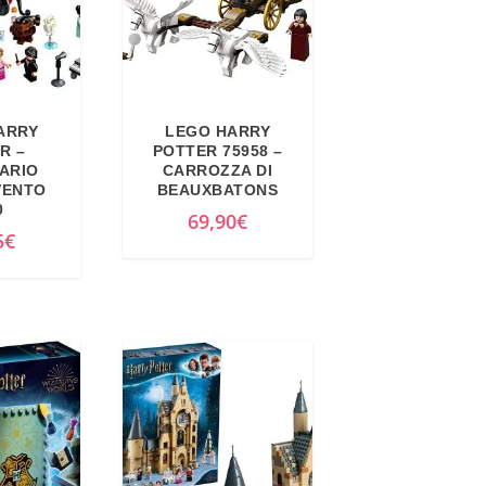
ARRY
LEGO HARRY
R –
POTTER 75958 –
ARIO
CARROZZA DI
VENTO
BEAUXBATONS
0
69,90
€
5
€