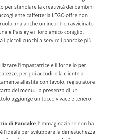
etto per stimolare la creatività dei bambini
 accogliente caffetteria LEGO offre non
i ruolo, ma anche un incontro ravvicinato
a e Paisley e il loro amico coniglio.
 i piccoli cuochi a servire i pancake più
izzare l’impastatrice e il fornello per
batezze, per poi accudire la clientela
tamente allestita con tavolo, registratore
carta del menu. La presenza di un
ttolo aggiunge un tocco vivace e tenero
zio di Pancake
, l’immaginazione non ha
 è l’ideale per sviluppare la dimestichezza