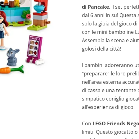
di Pancake
, il set perf
dai 6 anni in su! Questa
solo la gioia del gioco d
con le mini bamboline Lun
Assembla la scena e aiuta
golosi della città!
I bambini adoreranno util
“preparare” le loro preli
nell’area esterna accura
di cassa e una tentante 
simpatico coniglio gioca
all’esperienza di gioco.
Con
LEGO Friends Nego
limiti. Questo giocattolo