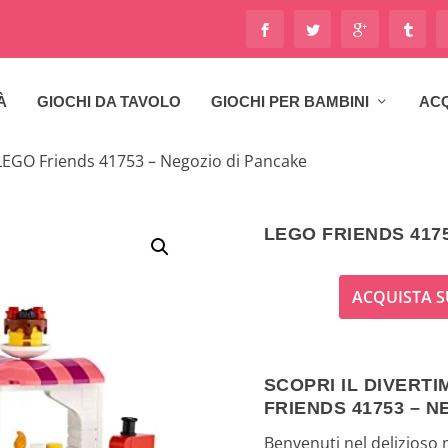
À
GIOCHI DA TAVOLO
GIOCHI PER BAMBINI
ACQ
LEGO Friends 41753 – Negozio di Pancake
LEGO FRIENDS 417
ACQUISTA S
SCOPRI IL DIVERT
FRIENDS 41753 – 
Benvenuti nel delizioso