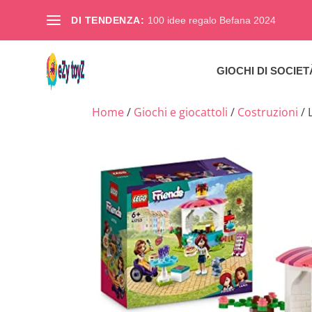
DI TENDENZA:
100 idee regalo Befana 2024
GIOCHI DI SOCIET
Home
/
Giochi e giocattoli
/
Costruzioni
/ 