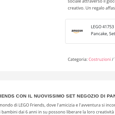
sociale attraverso il gi
creativo. Un regalo affa
LEGO 41753 
Pancake, Set
Bambini e B
le Mini Bamb
Coniglio Gioc
Categoria:
Costruzioni
IENDS CON IL NUOVISSIMO SET NEGOZIO DI PA
ndo di LEGO Friends, dove l'amicizia e l'avventura si incont
 i bambini dai 6 anni in su possono liberare la loro creativi