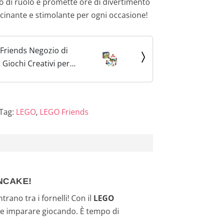
oco di ruolo e promette ore di divertimento
scinante e stimolante per ogni occasione!
Friends Negozio di
 Giochi Creativi per
ambine dai 6 Anni con
oline Paisley e Luna e
attolo,...
Tag:
LEGO
,
LEGO Friends
NCAKE!
rano tra i fornelli! Con il
LEGO
tà e imparare giocando. È tempo di