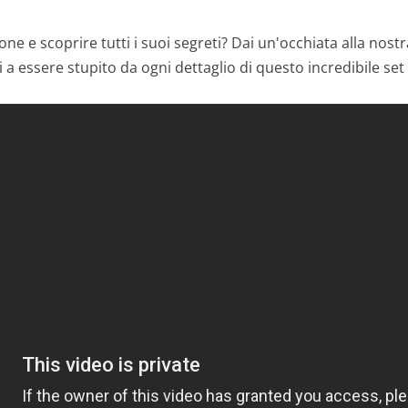
one e scoprire tutti i suoi segreti? Dai un'occhiata alla nost
i a essere stupito da ogni dettaglio di questo incredibile se