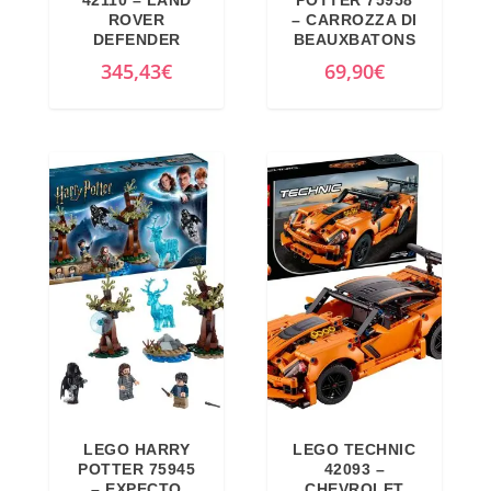
42110 – LAND
POTTER 75958
a
e
ROVER
– CARROZZA DI
DEFENDER
BEAUXBATONS
l
è
345,43
€
69,90
€
e
:
e
7
r
9
a
,
:
0
8
0
4
€
,
.
0
0
€
.
LEGO HARRY
LEGO TECHNIC
POTTER 75945
42093 –
– EXPECTO
CHEVROLET