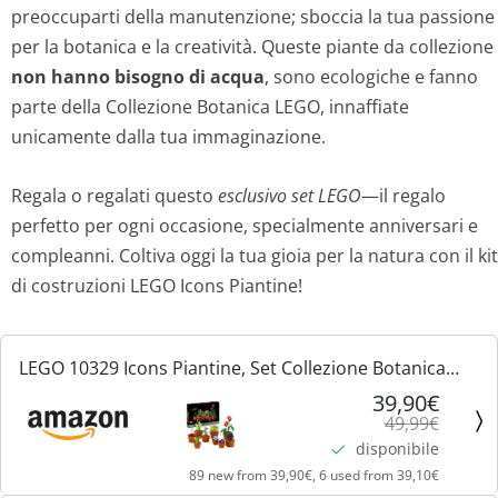
preoccuparti della manutenzione; sboccia la tua passione
n
l
per la botanica e la creatività. Queste piante da collezione
non hanno bisogno di acqua
, sono ecologiche e fanno
a
e
parte della Collezione Botanica LEGO, innaffiate
unicamente dalla tua immaginazione.
l
è
e
:
Regala o regalati questo
esclusivo set LEGO
—il regalo
perfetto per ogni occasione, specialmente anniversari e
e
3
compleanni. Coltiva oggi la tua gioia per la natura con il kit
r
9
di costruzioni LEGO Icons Piantine!
a
,
LEGO 10329 Icons Piantine, Set Collezione Botanica
:
9
con Fiori Artificiali in Vaso Color Terracotta da
39,90€
49,99€
Costruire, Accessorio Decorazione per Casa, Idea
4
0
disponibile
Regalo...
89 new from 39,90€, 6 used from 39,10€
9
€