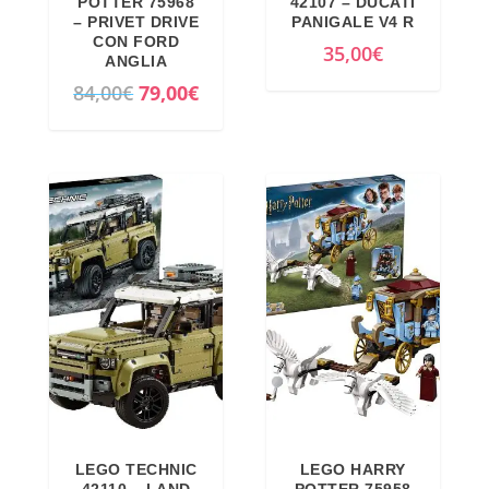
POTTER 75968
42107 – DUCATI
– PRIVET DRIVE
PANIGALE V4 R
CON FORD
35,00
€
ANGLIA
I
I
84,00
€
79,00
€
l
l
p
p
r
r
e
e
z
z
z
z
o
o
o
a
r
t
i
t
g
u
i
a
LEGO TECHNIC
LEGO HARRY
n
l