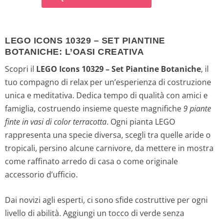
p
p
r
r
LEGO ICONS 10329 – SET PIANTINE
e
e
BOTANICHE: L’OASI CREATIVA
z
z
Scopri il
LEGO Icons 10329 – Set Piantine Botaniche
, il
tuo compagno di relax per un’esperienza di costruzione
z
z
unica e meditativa. Dedica tempo di qualità con amici e
o
o
famiglia, costruendo insieme queste magnifiche
9 piante
finte in vasi di color terracotta
. Ogni pianta LEGO
o
a
rappresenta una specie diversa, scegli tra quelle aride o
tropicali, persino alcune carnivore, da mettere in mostra
r
t
come raffinato arredo di casa o come originale
i
t
accessorio d’ufficio.
g
u
Dai novizi agli esperti, ci sono sfide costruttive per ogni
livello di abilità. Aggiungi un tocco di verde senza
i
a