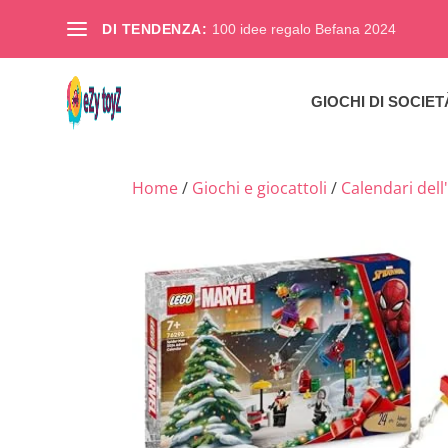
DI TENDENZA:
100 idee regalo Befana 2024
GIOCHI DI SOCIET
Home
/
Giochi e giocattoli
/
Calendari dell