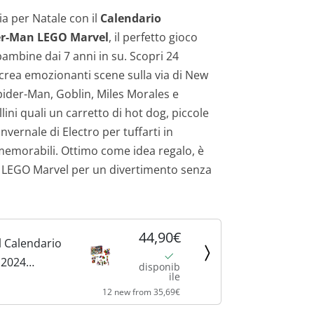
cia per Natale con il
Calendario
der-Man LEGO Marvel
, il perfetto gioco
bambine dai 7 anni in su. Scopri 24
icrea emozionanti scene sulla via di New
pider-Man, Goblin, Miles Morales e
i quali un carretto di hot dog, piccole
nvernale di Electro per tuffarti in
memorabili. Ottimo come idea regalo, è
et LEGO Marvel per un divertimento senza
44,90€
 Calendario
 2024
disponib
ile
 Giocattolo
12 new from 35,69€
re dei