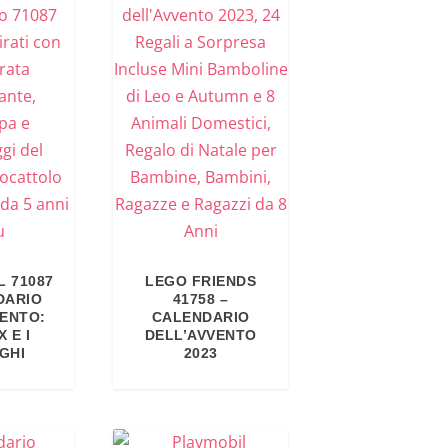
L 71087
LEGO FRIENDS
DARIO
41758 –
VENTO:
CALENDARIO
 E I
DELL’AVVENTO
GHI
2023