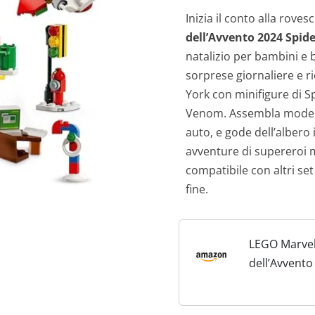
Inizia il conto alla roves
dell’Avvento 2024 Spi
natalizio per bambini e 
sorprese giornaliere e r
York con minifigure di S
Venom. Assembla modellin
auto, e gode dell’albero i
avventure di supereroi 
compatibile con altri s
fine.
LEGO Marvel
dell’Avvento
Spider-Man,
con Minifigu