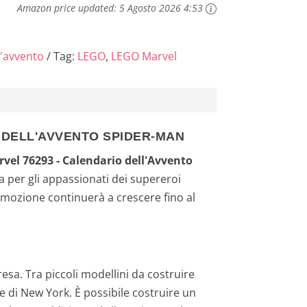
Modellini da
Amazon price updated:
5 Agosto 2026 4:53
ioco di
ambini e
l'avvento
Tag:
LEGO
,
LEGO Marvel
O DELL'AVVENTO SPIDER-MAN
vel 76293 - Calendario dell'Avvento
a per gli appassionati dei supereroi
emozione continuerà a crescere fino al
sa. Tra piccoli modellini da costruire
e di New York. È possibile costruire un