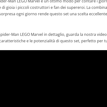
pider-Man LEGO Marvel è un ottimo modo per contare i giorn
di gioia i piccoli costruttori e fan dei supereroi. La combin
sorpresa ogni giorno rende questo set una scelta eccellente p
Spider-Man LEGO Marvel in dettaglio, guarda la nostra video 
caratteristiche e le potenzialità di questo set, perfetto per t