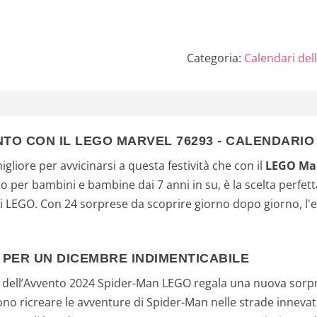
Supereroi e 
Costruire, G
Ruolo per B
Categoria:
Calendari del
Bambine...
NTO CON IL LEGO MARVEL 76293 - CALENDARI
igliore per avvicinarsi a questa festività che con il
LEGO Mar
o per bambini e bambine dai 7 anni in su, è la scelta perfett
ni LEGO. Con 24 sorprese da scoprire giorno dopo giorno, l'
PER UN DICEMBRE INDIMENTICABILE
o dell’Avvento 2024 Spider-Man LEGO regala una nuova sorpre
ono ricreare le avventure di Spider-Man nelle strade innevat