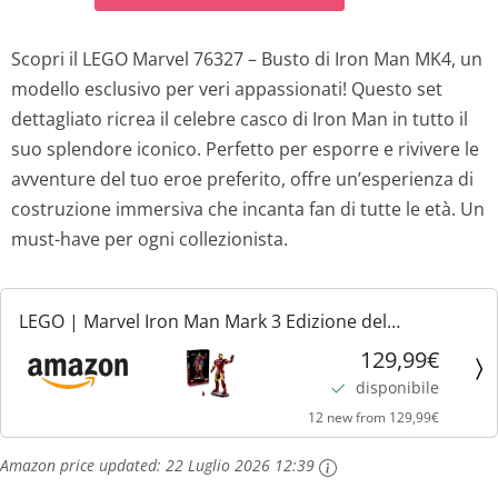
Scopri il LEGO Marvel 76327 – Busto di Iron Man MK4, un
modello esclusivo per veri appassionati! Questo set
dettagliato ricrea il celebre casco di Iron Man in tutto il
suo splendore iconico. Perfetto per esporre e rivivere le
avventure del tuo eroe preferito, offre un’esperienza di
costruzione immersiva che incanta fan di tutte le età. Un
must-have per ogni collezionista.
LEGO | Marvel Iron Man Mark 3 Edizione del
Collezionista - Kit di Modellismo Action Figure
129,99€
Avengers da Esposizione per Adulti - con Minifigure e
disponibile
Reattore ad...
12 new from 129,99€
Amazon price updated:
22 Luglio 2026 12:39