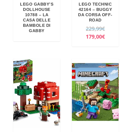
LEGO GABBY’S
LEGO TECHNIC
DOLLHOUSE
42164 – BUGGY
10788 – LA
DA CORSA OFF-
CASA DELLE
ROAD
BAMBOLE DI
I
229,99
€
GABBY
l
I
179,00
€
p
l
r
p
e
r
z
e
z
z
o
z
o
o
r
a
i
t
g
t
i
u
n
a