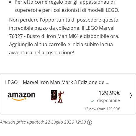
Perfetto come regalo per gli appassionati di
supereroi e per i collezionisti di modelli LEGO.
Non perdere l'opportunità di possedere questo
incredibile pezzo da collezione. Il LEGO Marvel
76327 - Busto di Iron Man MK4 è disponibile ora.
Aggiungilo al tuo carrello e inizia subito la tua
avventura nella costruzione!
LEGO | Marvel Iron Man Mark 3 Edizione del
Collezionista - Kit di Modellismo Action Figure
129,99€
Avengers da Esposizione per Adulti - con Minifigure e
disponibile
Reattore ad...
12 new from 129,99€
Amazon price updated:
22 Luglio 2026 12:39