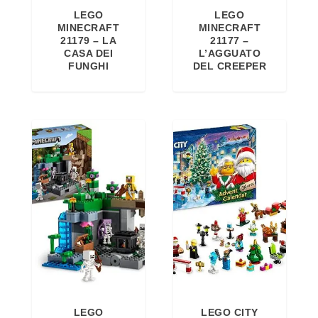
LEGO
LEGO
a
l
MINECRAFT
MINECRAFT
l
e
21179 – LA
21177 –
CASA DEI
L’AGGUATO
e
è
FUNGHI
DEL CREEPER
e
:
r
1
a
7
:
9
2
,
2
0
9
0
,
€
9
.
9
€
.
LEGO
LEGO CITY