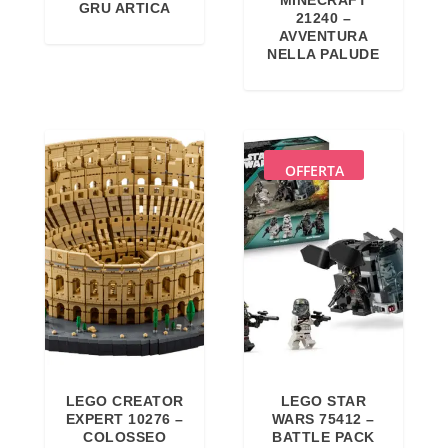
MINECRAFT
GRU ARTICA
a
e
21240 –
AVVENTURA
l
è
NELLA PALUDE
e
:
e
2
r
8
a
,
OFFERTA
:
5
2
0
9
€
,
.
9
9
€
.
LEGO CREATOR
LEGO STAR
EXPERT 10276 –
WARS 75412 –
COLOSSEO
BATTLE PACK