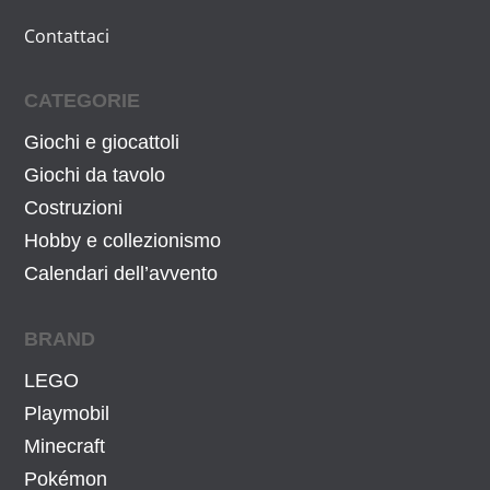
a
e
Contattaci
l
è
e
:
CATEGORIE
e
6
r
1
Giochi e giocattoli
a
,
Giochi da tavolo
:
0
Costruzioni
6
2
Hobby e collezionismo
9
€
Calendari dell’avvento
,
.
9
BRAND
9
€
LEGO
.
Playmobil
Minecraft
Pokémon