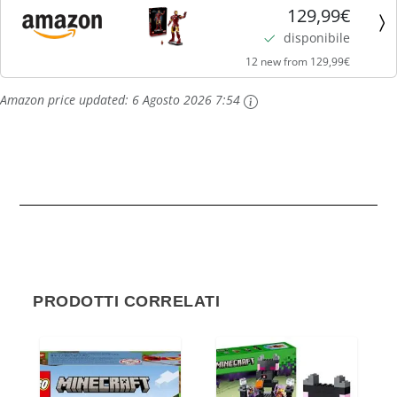
Collezionista - Kit di Modellismo Action Figure
129,99€
Avengers da Esposizione per Adulti - con Minifigure e
disponibile
Reattore ad...
12 new from 129,99€
Amazon price updated:
6 Agosto 2026 7:54
PRODOTTI CORRELATI