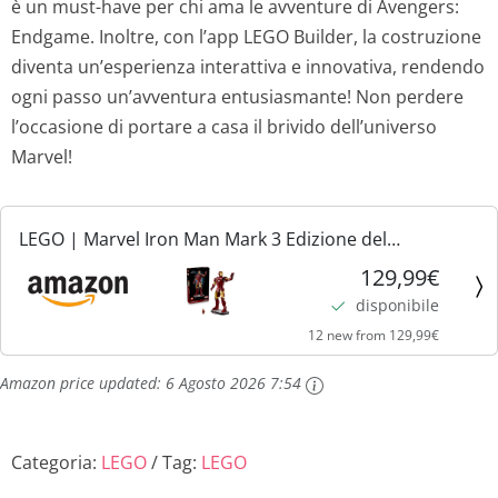
è un must-have per chi ama le avventure di Avengers:
Endgame. Inoltre, con l’app LEGO Builder, la costruzione
diventa un’esperienza interattiva e innovativa, rendendo
ogni passo un’avventura entusiasmante! Non perdere
l’occasione di portare a casa il brivido dell’universo
Marvel!
LEGO | Marvel Iron Man Mark 3 Edizione del
Collezionista - Kit di Modellismo Action Figure
129,99€
Avengers da Esposizione per Adulti - con Minifigure e
disponibile
Reattore ad...
12 new from 129,99€
Amazon price updated:
6 Agosto 2026 7:54
Categoria:
LEGO
Tag:
LEGO