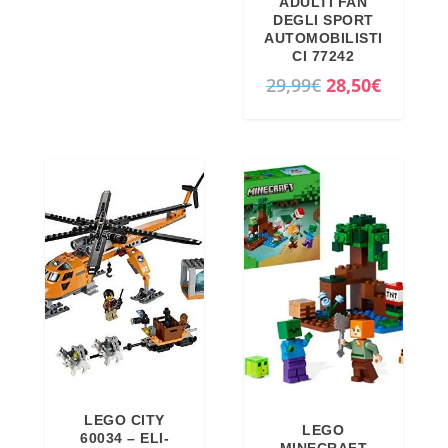
ADULTI FAN
DEGLI SPORT
AUTOMOBILISTI
CI 77242
I
I
29,99
€
28,50
€
l
l
p
p
r
r
e
e
z
z
z
z
o
o
o
a
r
t
i
t
g
u
i
a
LEGO CITY
LEGO
n
l
60034 – ELI-