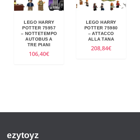
.
LEGO HARRY
LEGO HARRY
POTTER 75957
POTTER 75980
– NOTTETEMPO
– ATTACCO
AUTOBUS A
ALLA TANA
TRE PIANI
208,84
€
106,40
€
ezytoyz