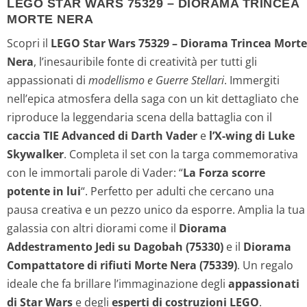
LEGO STAR WARS 75329 – DIORAMA TRINCEA
MORTE NERA
Scopri il
LEGO Star Wars 75329 – Diorama Trincea Morte
Nera
, l’inesauribile fonte di creatività per tutti gli
appassionati di
modellismo e Guerre Stellari
. Immergiti
nell’epica atmosfera della saga con un kit dettagliato che
riproduce la leggendaria scena della battaglia con il
caccia TIE Advanced di Darth Vader
e
l’X-wing di Luke
Skywalker
. Completa il set con la targa commemorativa
con le immortali parole di Vader: “
La Forza scorre
potente in lui
“. Perfetto per adulti che cercano una
pausa creativa e un pezzo unico da esporre. Amplia la tua
galassia con altri diorami come il
Diorama
Addestramento Jedi su Dagobah (75330)
e il
Diorama
Compattatore di rifiuti Morte Nera (75339)
. Un regalo
ideale che fa brillare l’immaginazione degli
appassionati
di Star Wars
e degli
esperti di costruzioni LEGO
.