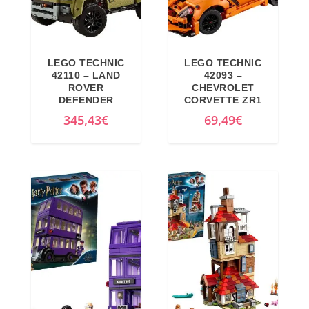
i
t
g
u
i
a
LEGO TECHNIC
LEGO TECHNIC
n
l
42110 – LAND
42093 –
a
e
ROVER
CHEVROLET
DEFENDER
CORVETTE ZR1
l
è
345,43
€
69,49
€
e
:
e
4
r
0
a
,
:
2
4
8
9
€
,
.
0
0
€