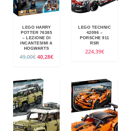
LEGO HARRY
LEGO TECHNIC
POTTER 76385
42096 –
– LEZIONE DI
PORSCHE 911
INCANTESIMI A
RSR
HOGWARTS
224,39
€
I
I
49,00
€
40,28
€
l
l
p
p
r
r
e
e
z
z
z
z
o
o
o
a
r
t