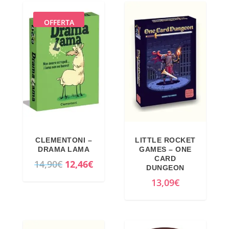
OFFERTA
CLEMENTONI –
LITTLE ROCKET
DRAMA LAMA
GAMES – ONE
CARD
I
I
14,90
€
12,46
€
DUNGEON
l
l
13,09
€
p
p
r
r
e
e