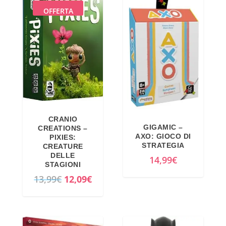
4
€
OFFERTA
,
.
9
0
€
.
CRANIO
GIGAMIC –
CREATIONS –
AXO: GIOCO DI
PIXIES:
STRATEGIA
CREATURE
DELLE
14,99
€
STAGIONI
I
I
13,99
€
12,09
€
l
l
p
p
r
r