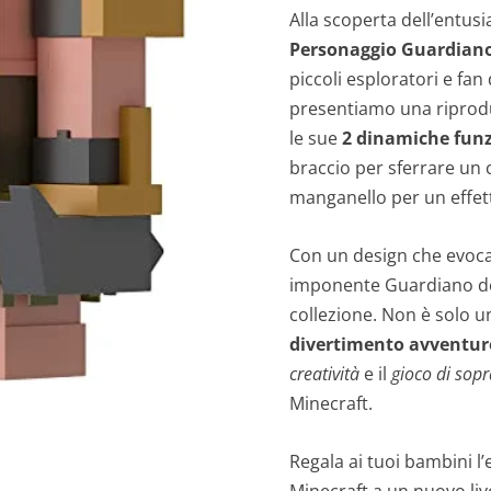
Alla scoperta dell’entu
Personaggio Guardiano
piccoli esploratori e fa
presentiamo una riprod
le sue
2 dinamiche funz
braccio per sferrare un
manganello per un effett
Con un design che evoca 
imponente Guardiano del
collezione. Non è solo u
divertimento avventur
creatività
e il
gioco di sop
Minecraft.
Regala ai tuoi bambini l
Minecraft a un nuovo liv