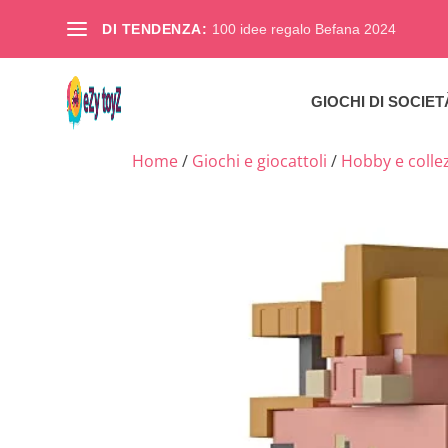
DI TENDENZA:
100 idee regalo Befana 2024
GIOCHI DI SOCIET
Home
/
Giochi e giocattoli
/
Hobby e colle