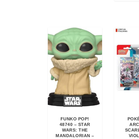
FUNKO POP!
POK
48740 – STAR
ARC
WARS: THE
SCAR
MANDALORIAN –
VIO