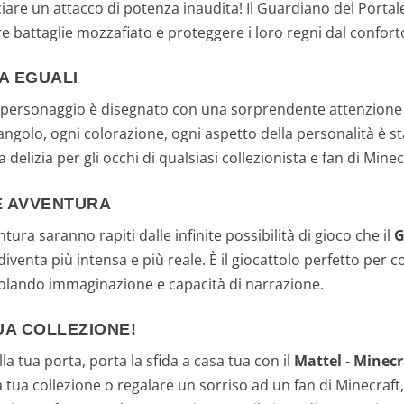
ciare un attacco di potenza inaudita! Il Guardiano del Portal
e battaglie mozzafiato e proteggere i loro regni dal conforto
A EGUALI
 personaggio è disegnato con una sorprendente attenzione 
 angolo, ogni colorazione, ogni aspetto della personalità è s
 delizia per gli occhi di qualsiasi collezionista e fan di Minec
E AVVENTURA
ntura saranno rapiti dalle infinite possibilità di gioco che il
G
iventa più intensa e più reale. È il giocattolo perfetto per 
molando immaginazione e capacità di narrazione.
UA COLLEZIONE!
a tua porta, porta la sfida a casa tua con il
Mattel - Minec
la tua collezione o regalare un sorriso ad un fan di Minecraf