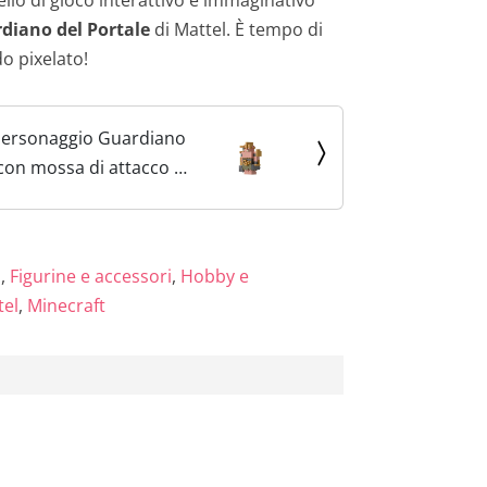
diano del Portale
di Mattel. È tempo di
o pixelato!
 Personaggio Guardiano
 con mossa di attacco e
Action figure da
inecraft Legends alta
giocattolo...
s
,
Figurine e accessori
,
Hobby e
tel
,
Minecraft