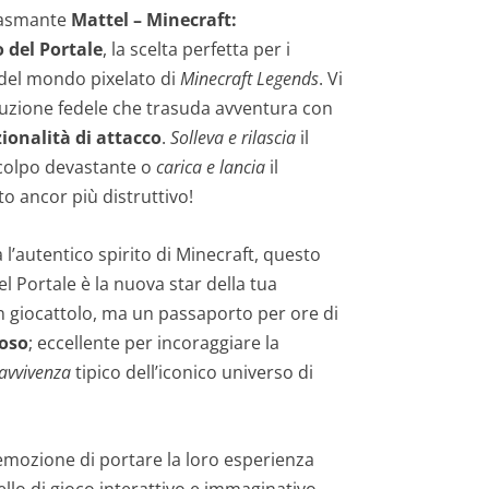
siasmante
Mattel – Minecraft:
 del Portale
, la scelta perfetta per i
n del mondo pixelato di
Minecraft Legends
. Vi
uzione fedele che trasuda avventura con
ionalità di attacco
.
Solleva e rilascia
il
 colpo devastante o
carica e lancia
il
o ancor più distruttivo!
l’autentico spirito di Minecraft, questo
 Portale è la nuova star della tua
n giocattolo, ma un passaporto per ore di
oso
; eccellente per incoraggiare la
ravvivenza
tipico dell’iconico universo di
’emozione di portare la loro esperienza
ello di gioco interattivo e immaginativo