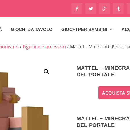
À
GIOCHI DA TAVOLO
GIOCHI PER BAMBINI
ACQ
zionismo
/
Figurine e accessori
/ Mattel – Minecraft: Person
MATTEL – MINECR
DEL PORTALE
ACQUISTA S
MATTEL – MINECR
DEL PORTALE