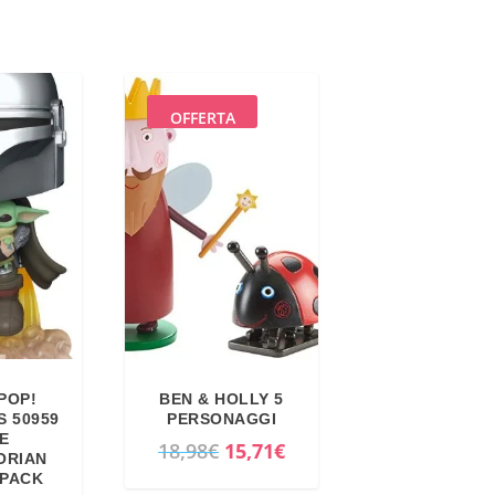
OFFERTA
POP!
BEN & HOLLY 5
S 50959
PERSONAGGI
E
I
I
18,98
€
15,71
€
ORIAN
l
l
TPACK