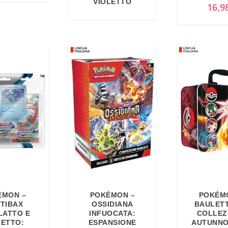
VIOLETTO
16,9
ÉMON –
POKÉMON –
POKÉM
TIBAX
OSSIDIANA
BAULET
LATTO E
INFUOCATA:
COLLEZ
LETTO:
ESPANSIONE
AUTUNNO