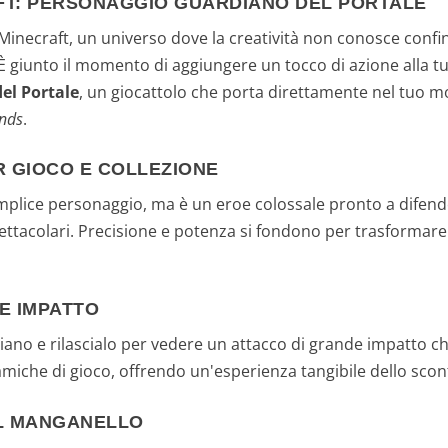
AFT: PERSONAGGIO GUARDIANO DEL PORTALE
necraft, un universo dove la creatività non conosce confin
 giunto il momento di aggiungere un tocco di azione alla tu
el Portale
, un giocattolo che porta direttamente nel tuo m
ends
.
R GIOCO E COLLEZIONE
plice personaggio, ma è un eroe colossale pronto a difender
pettacolari. Precisione e potenza si fondono per trasformare
E IMPATTO
diano e rilascialo per vedere un attacco di grande impatto c
miche di gioco, offrendo un'esperienza tangibile dello scont
IL MANGANELLO