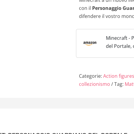
con il
Personaggio Guar
difendere il vostro mond
Minecraft -
del Portale,
accessorio, 
collezione M
più di 8 cm, 
Categorie:
Action figure
collezionismo
Tag:
Mat