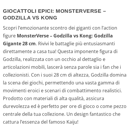
GIOCATTOLI EPICI: MONSTERVERSE –
GODZILLA VS KONG
Scopri l’emozionante scontro dei giganti con l’action
figure
MonsterVerse – Godzilla vs Kong: Godzilla
Gigante 28 cm
. Rivivi le battaglie più entusiasmanti
direttamente a casa tua! Questa imponente figura di
Godzilla, realizzata con un occhio al dettaglio e
articolazioni mobili, lascerà senza parole sia i fan che i
collezionisti. Con i suoi 28 cm di altezza, Godzilla domina
la scena dei giochi, permettendo una vasta gamma di
movimenti eroici e scenari di combattimento realistici.
Prodotto con materiali di alta qualità, assicura
durevolezza ed è perfetto per ore di gioco o come pezzo
centrale della tua collezione. Un design fantastico che
cattura l’essenza del famoso Kaiju!