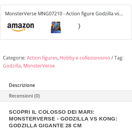
MonsterVerse MNG07210 - Action figure Godzilla vs
Kong, Godzilla gigante, 28 cm
Categorie:
Action figures
,
Hobby e collezionismo
Tag:
Godzilla
,
MonsterVerse
Descrizione
Recensioni (0)
SCOPRI IL COLOSSO DEI MARI:
MONSTERVERSE - GODZILLA VS KONG:
GODZILLA GIGANTE 28 CM