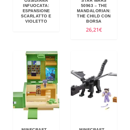
OSSIDIANA
STAR WARS
INFUOCATA:
50963 – THE
ESPANSIONE
MANDALORIAN:
SCARLATTO E
THE CHILD CON
VIOLETTO
BORSA
26,21
€
MINECRAFT –
MINECRAFT –