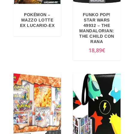
POKÉMON –
FUNKO POP!
MAZZO LOTTE
STAR WARS
EX LUCARIO-EX
49932 – THE
MANDALORIAN:
THE CHILD CON
RANA
18,89
€