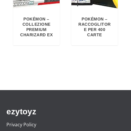
POKÉMON –
POKÉMON –
COLLEZIONE
RACCOGLITOR
PREMIUM
E PER 400
CHARIZARD EX
CARTE
ezytoyz
Privacy Policy