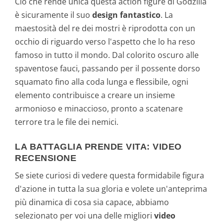
Ciò che rende unica questa action figure di Godzilla
è sicuramente il suo
design fantastico
. La
maestosità del re dei mostri è riprodotta con un
occhio di riguardo verso l'aspetto che lo ha reso
famoso in tutto il mondo. Dal colorito oscuro alle
spaventose fauci, passando per il possente dorso
squamato fino alla coda lunga e flessibile, ogni
elemento contribuisce a creare un insieme
armonioso e minaccioso, pronto a scatenare
terrore tra le file dei nemici.
LA BATTAGLIA PRENDE VITA: VIDEO
RECENSIONE
Se siete curiosi di vedere questa formidabile figura
d'azione in tutta la sua gloria e volete un'anteprima
più dinamica di cosa sia capace, abbiamo
selezionato per voi una delle migliori
video