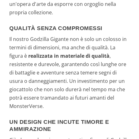
un'opera d'arte da esporre con orgoglio nella
propria collezione.
QUALITÀ SENZA COMPROMESSI
Il nostro Godzilla Gigante non è solo un colosso in
termini di dimensioni, ma anche di qualità. La
figura è
realizzata in materiale di qualità
,
resistente e durevole, garantendo così lunghe ore
di battaglie e avventure senza temere segni di
usura o danneggiamenti. Un investimento per un
giocattolo che non solo durerà nel tempo ma che
potrà essere tramandato ai futuri amanti del
MonsterVerse.
UN DESIGN CHE INCUTE TIMORE E
AMMIRAZIONE