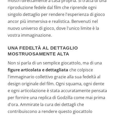
mostri direttamente a casa propria. Si tratta di una
riproduzione fedele dal film che riprende ogni
singolo dettaglio per rendere l'esperienza di gioco
ancor più immersiva e realistica. Benvenuti nel
nuovo universo di gioco, dove l'unico limite è la
vostra immaginazione.
UNA FEDELTÀ AL DETTAGLIO
MOSTRUOSAMENTE ALTA
Non si parla di un semplice giocattolo, ma di una
figure articolata e dettagliata
che colpisce
l'immaginario collettivo grazie alla sua fedeltà al
design originale del film. Ogni squama, ogni dente
e ogni articolazione è stata accuratamente pensata
per fornire una replica di Godzilla come mai prima
d'ora. Ammirate la cura dei dettagli che
contribuiscono a rendere questo giocattolo