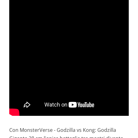
Con MonsterVerse - Godzilla vs Kong: Godzilla