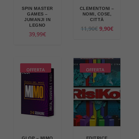
SPIN MASTER
CLEMENTONI –
GAMES –
NOMI, COSE,
JUMANJI IN
CITTÀ
LEGNO
I
I
11,90
€
9,90
€
39,99
€
l
l
p
p
r
r
e
e
z
z
OFFERTA
OFFERTA
z
z
o
o
o
a
r
t
i
t
g
u
i
a
n
l
GLOP – MIMO
EDITRICE