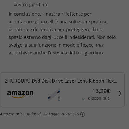
vostro giardino.
In conclusione, il nastro riflettente per
allontanare gli uccelli è una soluzione pratica,
duratura e decorativa per proteggere il tuo
spazio esterno dagli uccelli indesiderati. Non solo
svolge la sua funzione in modo efficace, ma
arricchisce anche l'estetica del tuo giardino.
ZHUROUPU Dvd Disk Drive Laser Lens Ribbon Flex
Cavo di Ricambio per PS4 CUH-1001A CUH-1115A
16,29€
480Mbps 8 Pin EPS, Cavo a Nastro Dati per KEM-
disponibile
490AA KES-490A...
Amazon price updated:
22 Luglio 2026 5:15