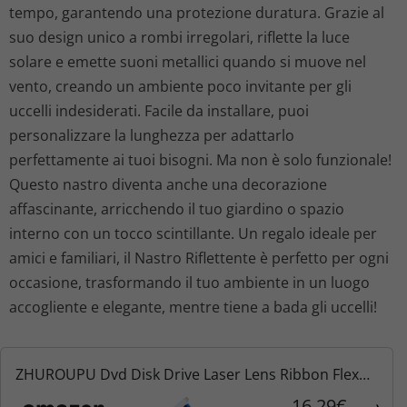
tempo, garantendo una protezione duratura. Grazie al
suo design unico a rombi irregolari, riflette la luce
solare e emette suoni metallici quando si muove nel
vento, creando un ambiente poco invitante per gli
uccelli indesiderati. Facile da installare, puoi
personalizzare la lunghezza per adattarlo
perfettamente ai tuoi bisogni. Ma non è solo funzionale!
Questo nastro diventa anche una decorazione
affascinante, arricchendo il tuo giardino o spazio
interno con un tocco scintillante. Un regalo ideale per
amici e familiari, il Nastro Riflettente è perfetto per ogni
occasione, trasformando il tuo ambiente in un luogo
accogliente e elegante, mentre tiene a bada gli uccelli!
ZHUROUPU Dvd Disk Drive Laser Lens Ribbon Flex
Cavo di Ricambio per PS4 CUH-1001A CUH-1115A
16,29€