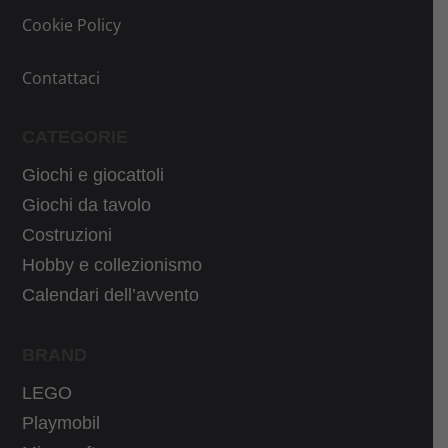
a
l
Cookie Policy
l
e
e
è
Contattaci
e
:
r
3
CATEGORIE
a
9
Giochi e giocattoli
:
,
4
9
Giochi da tavolo
6
9
Costruzioni
,
€
Hobby e collezionismo
9
.
Calendari dell’avvento
9
€
BRAND
.
LEGO
Playmobil