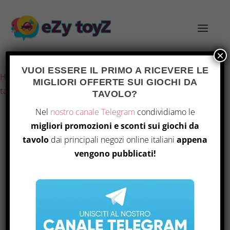
×
Ultimo aggiornamento il 22 Luglio 2026 5:15
VUOI ESSERE IL PRIMO A RICEVERE LE
Home
/
Giochi e giocattoli
/
Giochi di società
/
Giochi da
MIGLIORI OFFERTE SUI GIOCHI DA
tavolo
/ “Nastro riflettente per allontanare uccelli”
TAVOLO?
Nel
nostro canale Telegram
condividiamo le
migliori promozioni e sconti sui giochi da
tavolo
dai principali negozi online italiani
appena
vengono pubblicati!