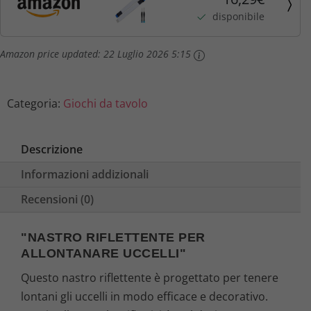
480Mbps 8 Pin EPS, Cavo a Nastro Dati per KEM-
disponibile
490AA KES-490A...
Amazon price updated:
22 Luglio 2026 5:15
Categoria:
Giochi da tavolo
Descrizione
Informazioni addizionali
Recensioni (0)
"NASTRO RIFLETTENTE PER
ALLONTANARE UCCELLI"
Questo nastro riflettente è progettato per tenere
lontani gli uccelli in modo efficace e decorativo.