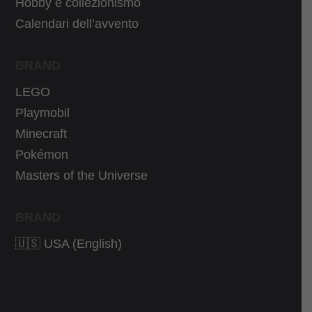
Hobby e collezionismo
9
.
€
Calendari dell’avvento
9
.
€
BRAND
.
LEGO
Playmobil
Minecraft
Pokémon
Masters of the Universe
BRAND
🇺🇸 USA (English)