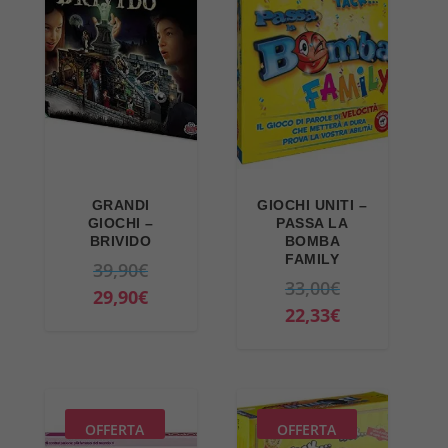
GRANDI
GIOCHI UNITI –
GIOCHI –
PASSA LA
BRIVIDO
BOMBA
FAMILY
I
39,90
€
I
33,00
€
l
I
29,90
€
l
I
22,33
€
p
l
p
l
r
p
r
p
e
r
e
r
z
e
z
e
z
z
OFFERTA
OFFERTA