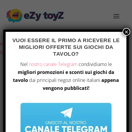
×
Ultimo aggiornamento il 14 Luglio 2026 7:36
VUOI ESSERE IL PRIMO A RICEVERE LE
Home
/
Giochi e giocattoli
/
Giochi di società
/
Giochi da
MIGLIORI OFFERTE SUI GIOCHI DA
tavolo
/ Nucleum: Australia
TAVOLO?
Nel
nostro canale Telegram
condividiamo le
migliori promozioni e sconti sui giochi da
tavolo
dai principali negozi online italiani
appena
vengono pubblicati!