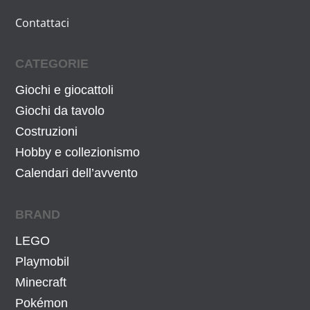
e
è
Contattaci
e
:
r
4
CATEGORIE
a
2
Giochi e giocattoli
:
3
4
,
Giochi da tavolo
4
1
Costruzioni
9
2
Hobby e collezionismo
,
€
Calendari dell’avvento
9
.
9
BRAND
€
LEGO
.
Playmobil
Minecraft
Pokémon