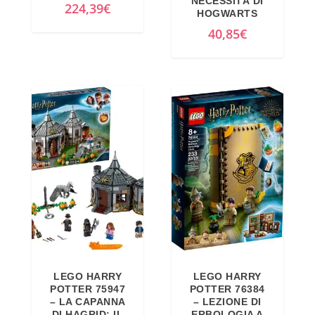
NECESSITÀ DI
224,39
€
HOGWARTS
40,85
€
LEGO HARRY
LEGO HARRY
POTTER 75947
POTTER 76384
– LA CAPANNA
– LEZIONE DI
DI HAGRID: IL
ERBOLOGIA A