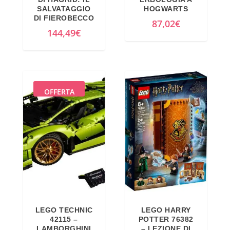
SALVATAGGIO
HOGWARTS
DI FIEROBECCO
87,02
€
144,49
€
OFFERTA
LEGO TECHNIC
LEGO HARRY
42115 –
POTTER 76382
LAMBORGHINI
– LEZIONE DI