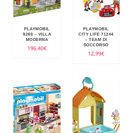
g
t
i
u
n
a
PLAYMOBIL
PLAYMOBIL
a
l
9266 – VILLA
CITY LIFE 71244
l
e
MODERNA
– TEAM DI
SOCCORSO
e
è
196,40
€
12,99
€
e
:
r
1
a
5
:
9
1
,
7
0
9
0
,
€
9
.
9