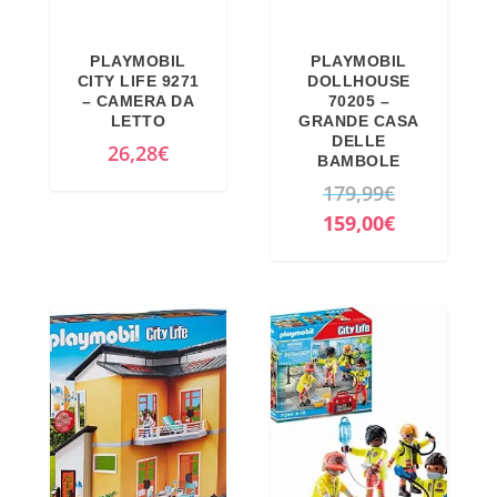
g
u
i
a
PLAYMOBIL
PLAYMOBIL
n
l
CITY LIFE 9271
DOLLHOUSE
a
e
– CAMERA DA
70205 –
LETTO
GRANDE CASA
l
è
DELLE
26,28
€
e
:
BAMBOLE
e
2
I
179,99
€
r
2
l
I
159,00
€
a
,
p
l
:
8
r
p
3
5
e
r
5
€
z
e
,
.
z
z
5
o
z
1
o
o
€
r
a
.
i
t