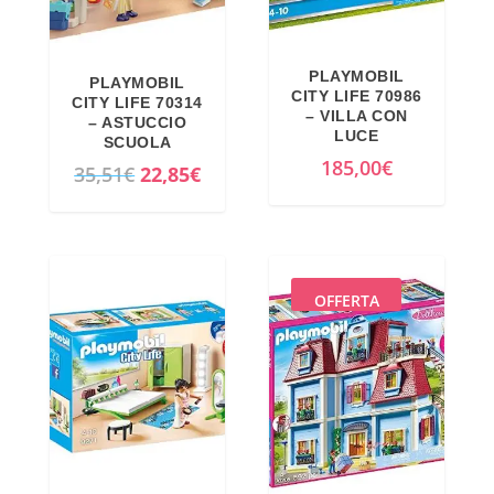
PLAYMOBIL
PLAYMOBIL
CITY LIFE 70986
CITY LIFE 70314
– VILLA CON
– ASTUCCIO
LUCE
SCUOLA
185,00
€
I
I
35,51
€
22,85
€
l
l
p
p
r
r
e
e
OFFERTA
z
z
z
z
o
o
o
a
r
t
i
t