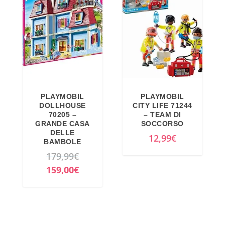
PLAYMOBIL
PLAYMOBIL
DOLLHOUSE
CITY LIFE 71244
70205 –
– TEAM DI
GRANDE CASA
SOCCORSO
DELLE
12,99
€
BAMBOLE
I
179,99
€
l
I
159,00
€
p
l
r
p
e
r
z
e