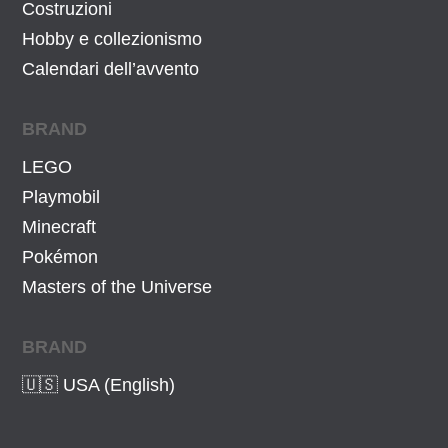
7
0
Costruzioni
9
0
Hobby e collezionismo
,
€
Calendari dell’avvento
9
.
9
BRAND
€
LEGO
.
Playmobil
Minecraft
Pokémon
Masters of the Universe
BRAND
🇺🇸 USA (English)