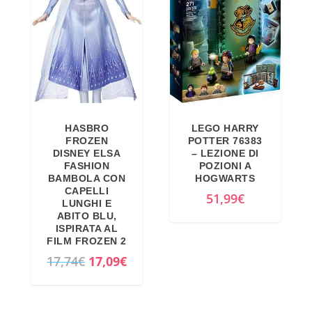
€
o
o
.
o
a
r
t
i
t
g
u
i
a
n
l
HASBRO
LEGO HARRY
a
e
FROZEN
POTTER 76383
DISNEY ELSA
– LEZIONE DI
l
è
FASHION
POZIONI A
e
:
BAMBOLA CON
HOGWARTS
CAPELLI
e
7
51,99
€
LUNGHI E
r
9
ABITO BLU,
ISPIRATA AL
a
,
FILM FROZEN 2
:
0
I
I
17,74
€
17,09
€
8
0
l
l
4
€
p
p
,
.