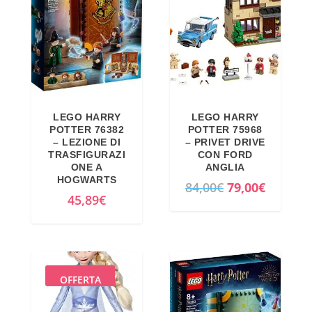
i
t
g
u
i
a
n
l
a
e
l
è
LEGO HARRY
LEGO HARRY
e
:
POTTER 76382
POTTER 75968
– LEZIONE DI
– PRIVET DRIVE
e
1
TRASFIGURAZI
CON FORD
r
5
ONE A
ANGLIA
HOGWARTS
a
,
I
I
84,00
€
79,00
€
45,89
€
:
7
l
l
1
1
p
p
8
€
r
r
,
.
e
e
9
z
z
OFFERTA
8
z
z