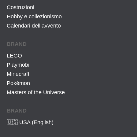
8
1
Costruzioni
9
3
Hobby e collezionismo
,
€
Calendari dell’avvento
9
.
9
BRAND
€
LEGO
.
Playmobil
Minecraft
Pokémon
Masters of the Universe
BRAND
🇺🇸 USA (English)