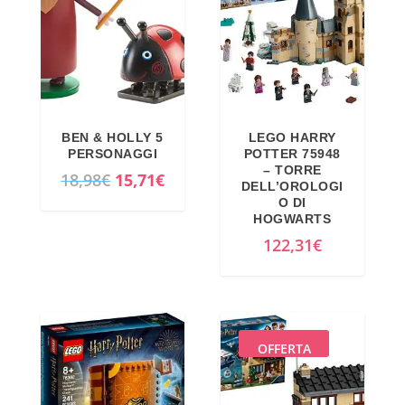
BEN & HOLLY 5
LEGO HARRY
PERSONAGGI
POTTER 75948
– TORRE
I
I
18,98
€
15,71
€
DELL’OROLOGI
l
l
O DI
HOGWARTS
p
p
122,31
€
r
r
e
e
z
z
z
z
o
o
OFFERTA
o
a
r
t