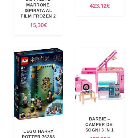
l
I
423,12
€
MARRONE,
ISPIRATA AL
p
l
FILM FROZEN 2
r
p
15,30
€
e
r
z
e
z
z
o
z
o
o
r
a
i
t
g
t
i
u
n
a
a
l
BARBIE –
l
e
CAMPER DEI
e
è
SOGNI 3 IN 1
LEGO HARRY
POTTER 76383