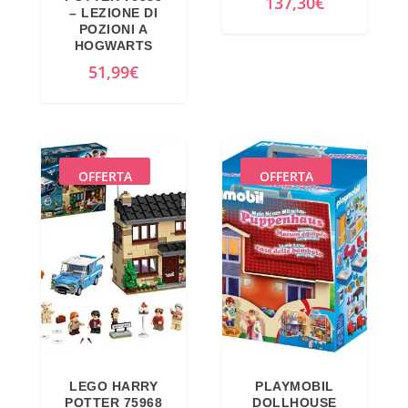
e
:
137,30
€
– LEZIONE DI
r
4
POZIONI A
HOGWARTS
a
2
51,99
€
:
3
4
,
4
1
9
2
,
€
OFFERTA
OFFERTA
9
.
9
€
.
LEGO HARRY
PLAYMOBIL
POTTER 75968
DOLLHOUSE