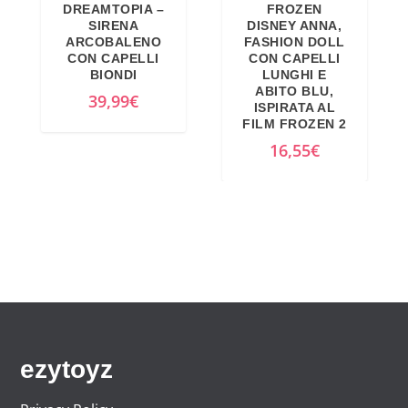
a
e
DREAMTOPIA –
FROZEN
a
e
SIRENA
DISNEY ANNA,
l
è
ARCOBALENO
FASHION DOLL
l
è
e
:
CON CAPELLI
CON CAPELLI
e
:
BIONDI
LUNGHI E
e
7
ABITO BLU,
e
2
39,99
€
r
9
ISPIRATA AL
r
7
FILM FROZEN 2
a
,
a
,
16,55
€
:
0
:
9
8
0
3
0
4
€
3
€
,
.
,
.
0
0
0
0
€
€
.
.
ezytoyz