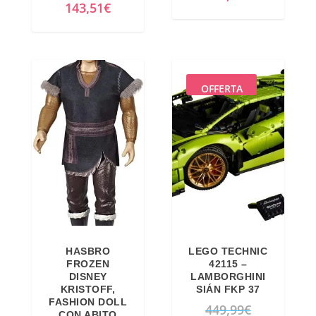
143,51
€
OFFERTA
HASBRO
LEGO TECHNIC
FROZEN
42115 –
DISNEY
LAMBORGHINI
KRISTOFF,
SIÁN FKP 37
FASHION DOLL
I
449,99
€
CON ABITO